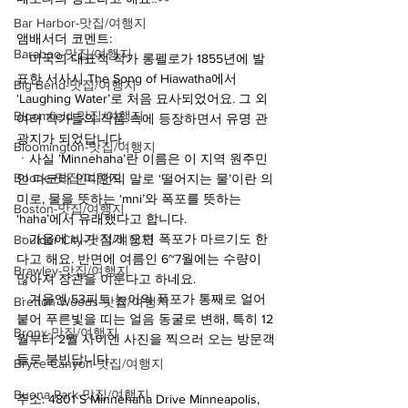
Bar Harbor-맛집/여행지
앰배서더 코멘트:
Baraboo-맛집/여행지
ㆍ미국의 대표적 작가 롱펠로가 1855년에 발
표한 서사시 The Song of Hiawatha에서 
Big Bend-맛집/여행지
‘Laughing Water’로 처음 묘사되었어요. 그 외 
Bloomfield-맛집/여행지
여러 작가들의 작품 속에 등장하면서 유명 관
광지가 되었답니다.
Bloomington-맛집/여행지
ㆍ사실 ’Minnehaha’란 이름은 이 지역 원주민
Boone-맛집/여행지
인 다코타 인디언의 말로 ‘떨어지는 물’이란 의
미로, 물을 뜻하는 ‘mni’와 폭포를 뜻하는 
Boston-맛집/여행지
‘haha’에서 유래했다고 합니다.
ㆍ가을에 비가 적게 오면 폭포가 마르기도 한
Boulder City-맛집/여행지
다고 해요. 반면에 여름인 6~7월에는 수량이 
Brawley-맛집/여행지
많아져 장관을 이룬다고 하네요. 
ㆍ겨울엔 53피트 높이의 폭포가 통째로 얼어
Bretton Woods-맛집/여행지
붙어 푸른빛을 띠는 얼음 동굴로 변해, 특히 12
Bronx-맛집/여행지
월부터 2월 사이엔 사진을 찍으러 오는 방문객
들로 붐빈답니다.
Bryce Canyon-맛집/여행지
Buena Park-맛집/여행지
주소: 4801 S Minnehaha Drive Minneapolis, 