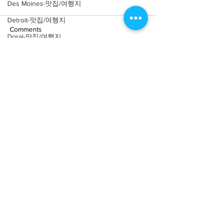
Des Moines-맛집/여행지
Detroit-맛집/여행지
Comments
Doral-맛집/여행지
Dripping Springs-맛집/여행지
Write a comment...
[여행지/미네소타 Shafer/
[여행지/미네소타 
Dry Tortugas-맛집/여행지
미술관] Franconia
Bay/자연] Palisa
Edgewater-맛집/여행지
Sculpture Park
El Paso-맛집/여행지
Empire-맛집/여행지
Essex-맛집/여행지
Eureka Springs-맛집/여행지
About
회사소개
광고문의
everett-맛집/여행지
제휴문의
서포터즈
Forest Grove-맛집/여행지
Fort Worth-맛집/여행지
Community
미국 서부 커뮤니티