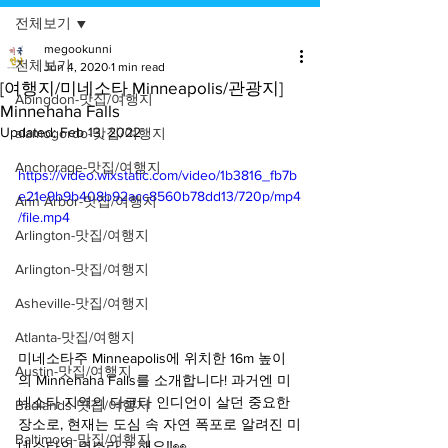
전체보기
megookunni
전체보기
Jun 4, 2020
1 min read
[여행지/미네소타 Minneapolis/관광지]
Abingdon-맛집/여행지
Minnehaha Falls
Updated:
Feb 13, 2022
alamogordo-맛집/여행지
Anchorage-맛집/여행지
https://video.wixstatic.com/video/1b3816_fb7b
e21e9b9b408b92acc8560b78dd13/720p/mp4
Ann Arbor-맛집/여행지
/file.mp4
Arlington-맛집/여행지
Arlington-맛집/여행지
Asheville-맛집/여행지
Atlanta-맛집/여행지
미네소타주 Minneapolis에 위치한 16m 높이
Austin-맛집/여행지
의 Minnehaha Falls를 소개합니다! 과거엔 미
네소타 지역의 다코타 인디언이 살던 중요한 
Badlands-맛집/여행지
장소로, 현재는 도심 속 자연 폭포로 알려진 미
Baltimore-맛집/여행지
네소타의 명소라고 해요‼️👀 