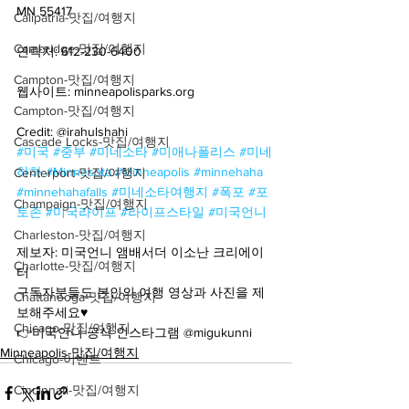
MN 55417
Calipatria-맛집/여행지
Cambridge-맛집/여행지
연락처: 612-230-6400
Campton-맛집/여행지
웹사이트: minneapolisparks.org
Campton-맛집/여행지
Credit: @irahulshahi
Cascade Locks-맛집/여행지
#미국
#중부
#미네소타
#미애나폴리스
#미네
하하
#Minnesota
#Minneapolis
#minnehaha
Centerport-맛집/여행지
#minnehahafalls
#미네소타여행지
#폭포
#포
Champaign-맛집/여행지
토존
#미국라이프
#라이프스타일
#미국언니
Charleston-맛집/여행지
제보자: 미국언니 앰배서더 이소난 크리에이
Charlotte-맛집/여행지
터
구독자분들도 본인의 여행 영상과 사진을 제
Chattanooga-맛집/여행지
보해주세요♥️
Chicago-맛집/여행지
👉미국언니 공식 인스타그램 @migukunni
Minneapolis-맛집/여행지
Chicago-이벤트
Cincinnati-맛집/여행지