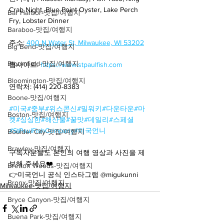
Crab Night, Blue Point Oyster, Lake Perch 
Bar Harbor-맛집/여행지
Fry, Lobster Dinner
Baraboo-맛집/여행지
주소: 
400 N Water St, Milwaukee, WI 53202
Big Bend-맛집/여행지
Bloomfield-맛집/여행지
웹사이트: 
https://www.stpaulfish.com
Bloomington-맛집/여행지
연락처: (414) 220-8383
Boone-맛집/여행지
#미국
#중부
#위스콘신
#밀워키
#다운타운
#마
Boston-맛집/여행지
켓
#싱싱한
#해산물
#꿀맛
#데일리
#스페셜
#StPaulFishCompany
#미국언니
Boulder City-맛집/여행지
Brawley-맛집/여행지
구독자분들도 본인의 여행 영상과 사진을 제
보해 주세요❤️
Bretton Woods-맛집/여행지
👉미국언니 공식 인스타그램 @migukunni
Bronx-맛집/여행지
Milwaukee-맛집/여행지
Bryce Canyon-맛집/여행지
Buena Park-맛집/여행지