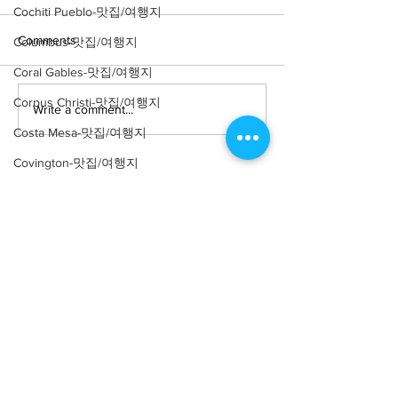
Cochiti Pueblo-맛집/여행지
Comments
Columbus-맛집/여행지
Coral Gables-맛집/여행지
Corpus Christi-맛집/여행지
Write a comment...
[여행지/위스콘신
[여행지/위스콘
Milwaukee/미술관]
Milwaukee/해변
Costa Mesa-맛집/여행지
Milwaukee Art Museum
Atwater Park
Covington-맛집/여행지
Crater Lake-맛집/여행지
Crystal Mountain-맛집/여행지
Cuyahoga Valley-맛집/여행지
Dallas-맛집/여행지
About
회사소개
광고문의
Death Valley-맛집/여행지
제휴문의
서포터즈
Death Valley-맛집/여행지
Community
미국 서부 커뮤니티
Denver-맛집/여행지
미국 중부 커뮤니티