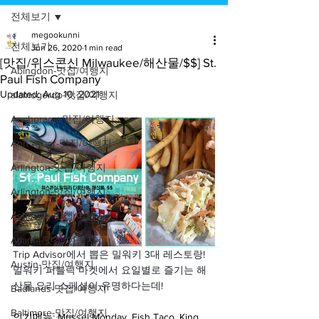
전체보기
megookunni
전체보기
Jun 26, 2020
1 min read
[맛집/위스콘신 Milwaukee/해산물/$$] St.
Abingdon-맛집/여행지
Paul Fish Company
Updated:
Aug 10, 2021
alamogordo-맛집/여행지
Anchorage-맛집/여행지
Ann Arbor-맛집/여행지
Arlington-맛집/여행지
Arlington-맛집/여행지
Asheville-맛집/여행지
Atlanta-맛집/여행지
Trip Advisor에서 뽑은 밀워키 3대 레스토랑! 
Austin-맛집/여행지
밀워키 퍼블릭 마켓에서 요일별로 즐기는 해
산물 요리 스페셜이 유명하다는데!
Badlands-맛집/여행지
Baltimore-맛집/여행지
인기메뉴: Mussel Monday, Fish Taco, King 