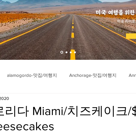
미국 여행을 위한
​미국 라이프
alamogordo-맛집/여행지
Anchorage-맛집/여행지
An
 2020
ngton-맛집/여행지
Asheville-맛집/여행지
Atlanta-맛집/여행
리다 Miami/치즈케이크/$
eesecakes
imore-맛집/여행지
Bar Harbor-맛집/여행지
Baraboo-맛집