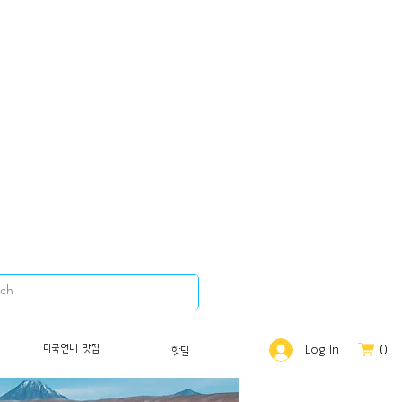
0
미국언니 맛집
Log In
핫딜