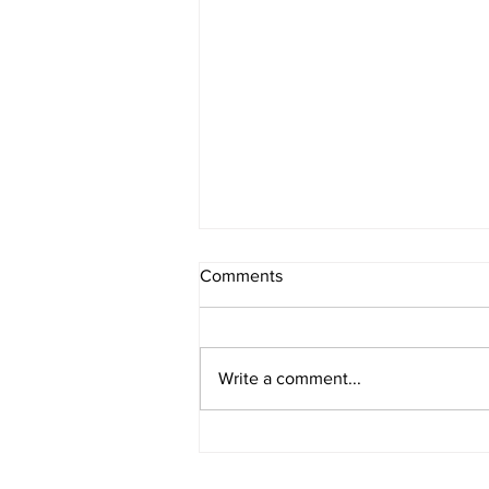
Comments
Write a comment...
[여행지/플로리다 Miami/호텔]
The Villa Casa Casuarina At