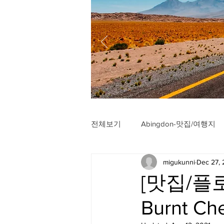
전체보기
Abingdon-맛집/여행지
migukunni
Dec 27,
Arlington-맛집/여행지
Arli
[맛집/플로
Burnt Ch
Badlands-맛집/여행지
Balt