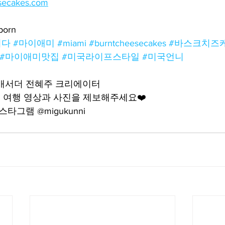
secakes.com
porn
리다
#마이애미
#miami
#burntcheesecakes
#바스크치즈
#마이애미맛집
#미국라이프스타일
#미국언니
앰배서더 전혜주 크리에이터
 여행 영상과 사진을 제보해주세요❤️
타그램 @migukunni