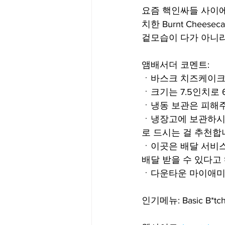
요즘 핵인싸들 사이에
치한 Burnt Chee
겉모습이 다가 아니라는
앰배서더 코멘트:
ㆍ바스크 치즈케이크
ㆍ크기는 7.5인치로 
ㆍ냉동 보관은 피해
ㆍ냉장고에 보관하시면
로 드시는 걸 추천합
ㆍ이곳은 배달 서비스
배달 받을 수 있다고 
ㆍ다운타운 마이애미에
인기메뉴: Basic B*tch,