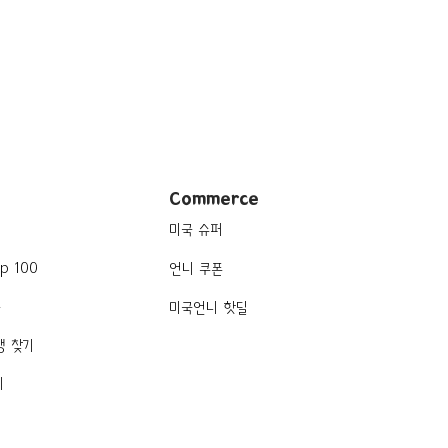
ens
Commerce
미국 슈퍼
p 100
언니 쿠폰
품
미국언니 핫딜
행 찾기
기