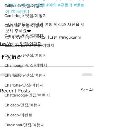
다
#라스베가스
#호텔
#야외
#곤돌라
#뱃놀
Calipatria-맛집/여행지
이
#미국언니
Cambridge-맛집/여행지
구독자분들도 본인의 여행 영상과 사진을 제
Campton-맛집/여행지
보해 주세요❤️
Campton-맛집/여행지
👉미국언니 공식 인스타그램 @migukunni
Las Vegas-맛집/여행지
Cascade Locks-맛집/여행지
Centerport-맛집/여행지
Champaign-맛집/여행지
Charleston-맛집/여행지
Charlotte-맛집/여행지
See All
Recent Posts
Chattanooga-맛집/여행지
Chicago-맛집/여행지
Chicago-이벤트
Cincinnati-맛집/여행지