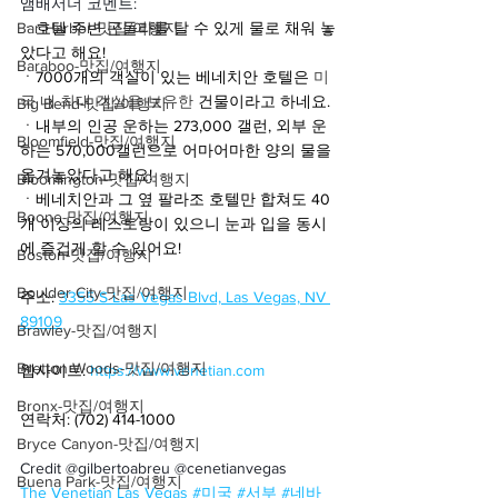
앰배서더 코멘트:
Bar Harbor-맛집/여행지
ㆍ호텔 주변 곤돌라를 탈 수 있게 물로 채워 놓
았다고 해요!
Baraboo-맛집/여행지
ㆍ7000개의 객실이 있는 베네치안 호텔은 
미
국 내 최대 객실을 보유한 
건물이라고 하네요.
Big Bend-맛집/여행지
ㆍ내부의 인공 운하는 273,000 갤런, 외부 운
Bloomfield-맛집/여행지
하는 570,000갤런으로 어마어마한 양의 물을 
옮겨놓았다고 해요!
Bloomington-맛집/여행지
ㆍ베네치안과 그 옆 팔라조 호텔만 합쳐도 40
Boone-맛집/여행지
개 이상의 레스토랑이 있으니 눈과 입을 동시
에 즐겁게 할 수 있어요!
Boston-맛집/여행지
Boulder City-맛집/여행지
주소: 
3355 S Las Vegas Blvd, Las Vegas, NV 
89109
Brawley-맛집/여행지
Bretton Woods-맛집/여행지
웹사이트: 
https://www.venetian.com
Bronx-맛집/여행지
연락처: (702) 414-1000
Bryce Canyon-맛집/여행지
Credit @gilbertoabreu @cenetianvegas
Buena Park-맛집/여행지
The Venetian Las Vegas
#미국
#서부
#네바