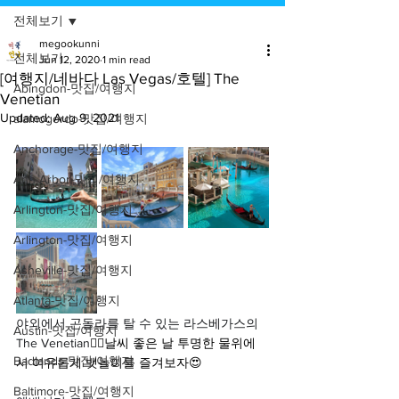
전체보기
megookunni
전체보기
Jun 12, 2020
1 min read
[여행지/네바다 Las Vegas/호텔] The
Abingdon-맛집/여행지
Venetian
Updated:
Aug 9, 2021
alamogordo-맛집/여행지
Anchorage-맛집/여행지
Ann Arbor-맛집/여행지
Arlington-맛집/여행지
Arlington-맛집/여행지
Asheville-맛집/여행지
Atlanta-맛집/여행지
야외에서 곤돌라를 탈 수 있는 라스베가스의 
Austin-맛집/여행지
The Venetian
🚣‍♀️날씨 좋은 날 투명한 물위에
Badlands-맛집/여행지
서 여유롭게 뱃놀이를 즐겨보자😍
Baltimore-맛집/여행지