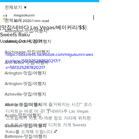
전체보기
megookunni
전체보기
Jul 1, 2020
1 min read
[맛집/네바다 Las Vegas/베이커리/$$]
Abingdon-맛집/여행지
Sweets Raku
Updated:
Oct 14, 2021
alamogordo-맛집/여행지
Anchorage-맛집/여행지
https://business.facebook.com/migukunni.wes
t/videos/561325287820217/?
Ann Arbor-맛집/여행지
v=561325287820217
Arlington-맛집/여행지
Arlington-맛집/여행지
Asheville-맛집/여행지
🍰🍷눈과 입이 동시에 즐거워지는 시간~ 코스 
Atlanta-맛집/여행지
디저트는 바로 이 곳! 🍸네바다주 Las Vegas 
Austin-맛집/여행지
스트립에서 차로 10-15분 정도 거리에 위치한 
스프링 마운틴에 일본 디저트 가게 Sweets 
Badlands-맛집/여행지
Raku를 소개해 드립니다.💕
Baltimore-맛집/여행지