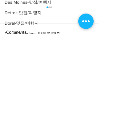
Des Moines-맛집/여행지
Detroit-맛집/여행지
Doral-맛집/여행지
Comments
Dripping Springs-맛집/여행지
Dry Tortugas-맛집/여행지
Edgewater-맛집/여행지
Write a comment...
[여행지/네바다 Las Vegas/
[여행지/네바다 Cl
조각상] Seven Magic
County/주립공원]
El Paso-맛집/여행지
Mountains
Tank Road
Empire-맛집/여행지
Essex-맛집/여행지
Eureka Springs-맛집/여행지
everett-맛집/여행지
Forest Grove-맛집/여행지
About
회사소개
광고문의
Fort Worth-맛집/여행지
제휴문의
서포터즈