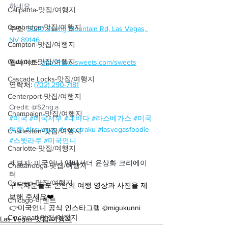
하네요.
Calipatria-맛집/여행지
Cambridge-맛집/여행지
주소:
5040 Spring Mountain Rd, Las Vegas, 
NV 89146
Campton-맛집/여행지
Campton-맛집/여행지
웹사이트: 
http://raku-sweets.com/sweets
Cascade Locks-맛집/여행지
연락처: 
(702) 290-7181
Centerport-맛집/여행지
Credit: @S2ng.a
Champaign-맛집/여행지
#미국
#미국서부
#네바다
#라스베가스
#미국
여행
#lasvegas
#sweetraku
#lasvegasfoodie
Charleston-맛집/여행지
#스윗라쿠
#미국언니
Charlotte-맛집/여행지
제보자: 미국언니 앰배서더 윤상화 크리에이
Chattanooga-맛집/여행지
터
Chicago-맛집/여행지
구독자분들도 본인의 여행 영상과 사진을 제
보해 주세요❤️
Chicago-이벤트
👉미국언니 공식 인스타그램 @migukunni
Cincinnati-맛집/여행지
Las Vegas-맛집/여행지