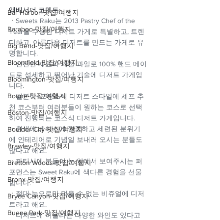
앰배서더 코멘트:
Bar Harbor-맛집/여행지
ㆍ
Sweets Raku는 2013 Pastry Chef of the 
Baraboo-맛집/여행지
Year을 수상한 디저트 가게로 특별하고, 트렌
디하고, 아름다운 디저트를 만드는 가게로 유
Big Bend-맛집/여행지
명합니다.
Bloomfield-맛집/여행지
ㆍ
신선한 재료와 제철 과일로 100% 핸드 메이
드로 섬세하고 뛰어난 기술에 디저트 가게입
Bloomington-맛집/여행지
니다.
Boone-맛집/여행지
ㆍ
일본식+프랑스식 디저트 스타일에 셰프 추
천 코스부터 여러분들이 원하는 코스로 선택
Boston-맛집/여행지
하여 진행되는 코스식 디저트 가게입니다.
ㆍ
흰색에 베이스에 깔끔하고 세련된 분위기
Boulder City-맛집/여행지
에 인테리어로 기념일 보내러 오시는 분들도 
Brawley-맛집/여행지
많다고 해요.
ㆍ
파티시에 분들이 눈 앞에서 보여주시는 퍼
Bretton Woods-맛집/여행지
포먼스는 Sweet Raku에 색다른 경험을 선물
Bronx-맛집/여행지
합니다.
ㆍ
절대 눈으로만 먹을 수 없는 비쥬얼에 디저
Bryce Canyon-맛집/여행지
트라고 해요.
Buena Park-맛집/여행지
ㆍ
디저트에 어울리는 다양한 와인도 있다고 