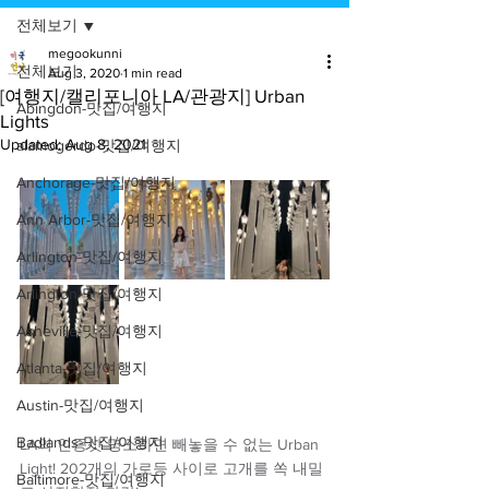
전체보기
megookunni
전체보기
Aug 3, 2020
1 min read
[여행지/캘리포니아 LA/관광지] Urban
Abingdon-맛집/여행지
Lights
Updated:
Aug 8, 2021
alamogordo-맛집/여행지
Anchorage-맛집/여행지
Ann Arbor-맛집/여행지
Arlington-맛집/여행지
Arlington-맛집/여행지
Asheville-맛집/여행지
Atlanta-맛집/여행지
Austin-맛집/여행지
Badlands-맛집/여행지
LA의 인증샷 명소하면 빼놓을 수 없는 Urban 
Light! 202개의 가로등 사이로 고개를 쏙 내밀
Baltimore-맛집/여행지