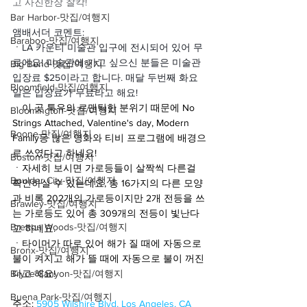
고 사진한장 찰칵!
Bar Harbor-맛집/여행지
앰배서더 코멘트:
Baraboo-맛집/여행지
ㆍ
LA 카운티 미술관 입구에 전시되어 있어 무
료에요! 미술관에 가고 싶으신 분들은 미술관 
Big Bend-맛집/여행지
입장료 $25이라고 합니다. 매달 두번째 화요
Bloomfield-맛집/여행지
일은 입장료가 무료라고 해요!
ㆍ이 곳 특유의 로맨틱한 분위기 때문에 No 
Bloomington-맛집/여행지
Strings Attached, Valentine's day, Modern 
Boone-맛집/여행지
Family등 많은 영화와 티비 프로그램에 배경으
로 쓰였다고 하네요!
Boston-맛집/여행지
ㆍ자세히 보시면 가로등들이 살짝씩 다른걸 
Boulder City-맛집/여행지
확인하실 수 있는데요, 총 16가지의 다른 모양
과 비록 202개의 가로등이지만 2개 전등을 쓰
Brawley-맛집/여행지
는 가로등도 있어 총 309개의 전등이 빛난다
Bretton Woods-맛집/여행지
고 하네요.
ㆍ타이머가 따로 있어 해가 질 때에 자동으로 
Bronx-맛집/여행지
불이 켜지고 해가 뜰 때에 자동으로 불이 꺼진
Bryce Canyon-맛집/여행지
다고 해요!
Buena Park-맛집/여행지
주소: 
5905 Wilshire Blvd, Los Angeles, CA 