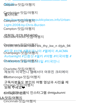
90036
Calipatria-맛집/여행지
Cambridge-맛집/여행지
웹사이트: 
http://www.publicartinpublicplaces.info/Urban-
Campton-맛집/여행지
Light-2008-by-Chris-Burden
Campton-맛집/여행지
연락처: (323) 857-6010
Cascade Locks-맛집/여행지
Centerport-맛집/여행지
Credit: 
@celine7roses @k_thy_kw_n @jyk_94
#미국
#서부
#캘리포니아
#엘에이
#LACMA
Champaign-맛집/여행지
#urbanlight
#인증샷
#셀카
#여행
#미국여행
#
Charleston-맛집/여행지
미국라이프
#라이프스타일
#미국언니
Charlotte-맛집/여행지
제보자: 미국언니 앰배서더 여유진 크리에이
Chattanooga-맛집/여행지
터
구독자분들도 본인의 여행 영상과 사진을 제
Chicago-맛집/여행지
보해 주세요❤️
👉미국언니 공식 인스타그램 @migukunni
Chicago-이벤트
LA-맛집/여행지
Cincinnati-맛집/여행지