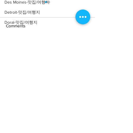
Des Moines-맛집/여행지
Detroit-맛집/여행지
Doral-맛집/여행지
Comments
Dripping Springs-맛집/여행지
Dry Tortugas-맛집/여행지
Write a comment...
[맛집/캘리포니아 Los
[트렌드/ 캘리포니
Edgewater-맛집/여행지
Angeles/연예인 맛집] LA
Angeles/레스토랑
El Paso-맛집/여행지
Yamashiro Holl
연예인 맛집 12곳
Empire-맛집/여행지
Essex-맛집/여행지
Eureka Springs-맛집/여행지
everett-맛집/여행지
About
회사소개
광고문의
Forest Grove-맛집/여행지
제휴문의
서포터즈
Fort Worth-맛집/여행지