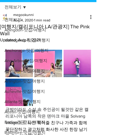
전체보기
megookunni
전체보기
Aug 4, 2020
1 min read
[여행지/캘리포니아 LA/관광지] The Pink
Abingdon-맛집/여행지
Wall
Updated:
Aug 8, 2021
alamogordo-맛집/여행지
Anchorage-맛집/여행지
Ann Arbor-맛집/여행지
Arlington-맛집/여행지
Arlington-맛집/여행지
Asheville-맛집/여행지
Atlanta-맛집/여행지
금방이라도 소설 속 주인공이 될것만 같은 캘
Austin-맛집/여행지
리포니아 남쪽의 작은 덴마크 마을 Solvang 
Badlands-맛집/여행지
Village
🇩🇰 사진 찍어줄 친구나 가족과 함께 
꽃단장하고 광고처럼 화사한 사진 한장 남기
Baltimore-맛집/여행지