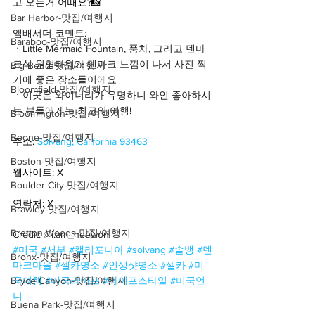
고 오는거 어때요?📸
Bar Harbor-맛집/여행지
앰배서더 코멘트:
Baraboo-맛집/여행지
ㆍ
Little Mermaid Fountain, 풍차, 그리고 덴마
크식 원형타워가 덴마크 느낌이 나서 사진 찍
Big Bend-맛집/여행지
기에 좋은 장소들이에요
Bloomfield-맛집/여행지
ㆍ
이곳은 와이너리가 유명하니 와인 좋아하시
는 분들에게는 최고의 여행!
Bloomington-맛집/여행지
Boone-맛집/여행지
주소: 
Solvang, California 93463
Boston-맛집/여행지
웹사이트: X
Boulder City-맛집/여행지
연락처: X
Brawley-맛집/여행지
Bretton Woods-맛집/여행지
Credit: @i.am_heewon
#미국
#서부
#캘리포니아
#solvang
#솔뱅
#덴
Bronx-맛집/여행지
마크마을
#셀카명소
#인생샷명소
#셀카
#미
Bryce Canyon-맛집/여행지
국여행
#미국라이프
#라이프스타일
#미국언
니
Buena Park-맛집/여행지