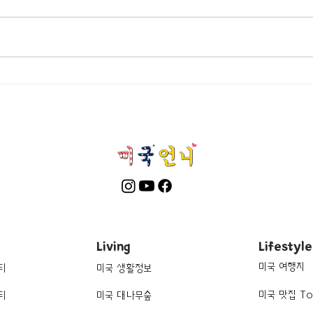
[맛집/캘리포니아 Los
[트렌
Angeles/연예인 맛집] LA 연예
Angele
Holl
인 맛집 12곳
Living
Lifestyle
미국 여행지
티
미국 생활정보
미국 맛집 To
티
미국 대나무숲