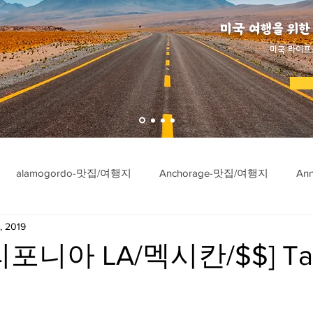
미국 여행을 위한
​미국 라이프
alamogordo-맛집/여행지
Anchorage-맛집/여행지
An
, 2019
ngton-맛집/여행지
Asheville-맛집/여행지
Atlanta-맛집/여행
포니아 LA/멕시칸/$$] Ta
imore-맛집/여행지
Bar Harbor-맛집/여행지
Baraboo-맛집