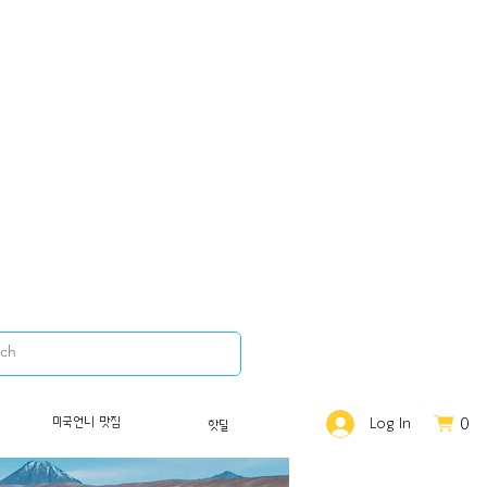
0
미국언니 맛집
Log In
핫딜