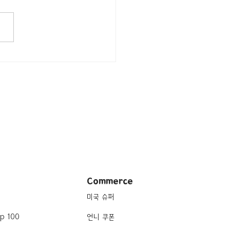
드/ 캘리포니아주 Los
s/레스토랑] Yamashiro
ywood
Commerce
미국 슈퍼
p 100
언니 쿠폰