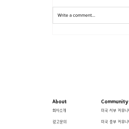
Write a comment...
[여행지/캘리포니아 Los
Angeles County/놀이공원] Six
Flags Magic Mountain
About
Community
회사소개
미국 서부 커뮤니
광고문의
미국 중부 커뮤니