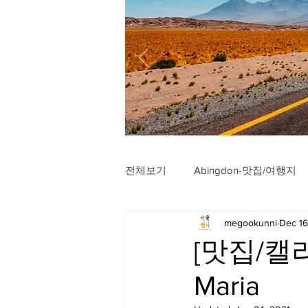
전체보기
Abingdon-맛집/여행지
megookunni
Dec 16
Arlington-맛집/여행지
Arli
[맛집/캘리
Maria
Badlands-맛집/여행지
Balt