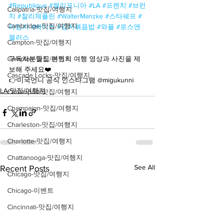
#Republique
#캘리포니아
#LA
#프렌치
#브런
Calipatria-맛집/여행지
치
#찰리채플린
#WalterManzke
#스타쉐프
#
Cambridge-맛집/여행지
타임지
#베이컨
#김치볶음밥
#와플
#로스앤
젤러스
Campton-맛집/여행지
Campton-맛집/여행지
구독자분들도 본인의 여행 영상과 사진을 제
보해 주세요❤️
Cascade Locks-맛집/여행지
👉미국언니 공식 인스타그램 @migukunni
LA-맛집/여행지
Centerport-맛집/여행지
Champaign-맛집/여행지
Charleston-맛집/여행지
Charlotte-맛집/여행지
Chattanooga-맛집/여행지
See All
Recent Posts
Chicago-맛집/여행지
Chicago-이벤트
Cincinnati-맛집/여행지