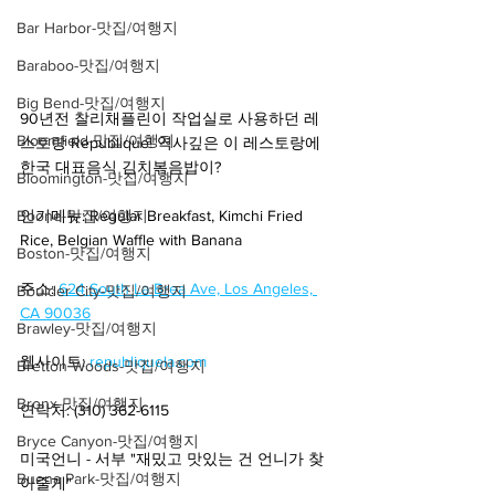
Bar Harbor-맛집/여행지
Baraboo-맛집/여행지
Big Bend-맛집/여행지
90년전 찰리채플린이 작업실로 사용하던 레
Bloomfield-맛집/여행지
스토랑 Republique! 역사깊은 이 레스토랑에 
한국 대표음식 김치볶음밥이? 
Bloomington-맛집/여행지
Boone-맛집/여행지
인기메뉴: Regular Breakfast, Kimchi Fried 
Rice, Belgian Waffle with Banana
Boston-맛집/여행지
주소: 
624 South La Brea Ave, Los Angeles, 
Boulder City-맛집/여행지
CA 90036
Brawley-맛집/여행지
웹사이트: 
republiquela.com
Bretton Woods-맛집/여행지
Bronx-맛집/여행지
연락처: (310) 362-6115
Bryce Canyon-맛집/여행지
미국언니 - 서부 "재밌고 맛있는 건 언니가 찾
Buena Park-맛집/여행지
아줄게" 