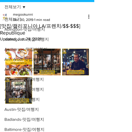
전체보기
megookunni
전체보기
Dec 30, 2019
1 min read
[맛집/캘리포니아 LA/프렌치/$$-$$$]
Abingdon-맛집/여행지
Republique
Updated:
Jun 24, 2021
alamogordo-맛집/여행지
Anchorage-맛집/여행지
Ann Arbor-맛집/여행지
Arlington-맛집/여행지
Arlington-맛집/여행지
Asheville-맛집/여행지
Atlanta-맛집/여행지
Austin-맛집/여행지
Badlands-맛집/여행지
Baltimore-맛집/여행지