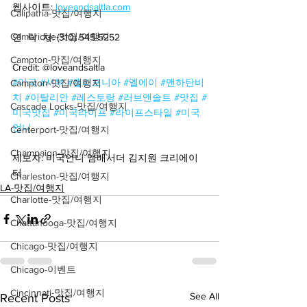
웹사이트: 
loveandsaltla.com
Calipatria-맛집/여행지
Cambridge-맛집/여행지
연  락  처: (310) 545-5252
Campton-맛집/여행지
Credit: @loveandsaltla
#미국
#서부
#캘리포니아
#엘에이
#맨하탄비
Campton-맛집/여행지
치
#이탈리안
#레스토랑
#러브앤솔트
#맛집
#
Cascade Locks-맛집/여행지
미국맛집
#미국라이프
#라이프스타일
#미국
언니
Centerport-맛집/여행지
Champaign-맛집/여행지
제보자: 미국언니 앰배서더 김지원 크리에이
터
Charleston-맛집/여행지
LA-맛집/여행지
Charlotte-맛집/여행지
Chattanooga-맛집/여행지
Chicago-맛집/여행지
Chicago-이벤트
Cincinnati-맛집/여행지
See All
Recent Posts