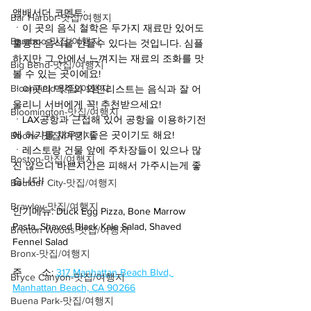
앰배서더 코멘트:
Bar Harbor-맛집/여행지
ㆍ이 곳의 음식 철학은 두가지 재료만 있어도 
Baraboo-맛집/여행지
훌륭한 음식을 만들수 있다는 것입니다. 심플
하지만 그 안에서 느껴지는 재료의 조화를 맛
Big Bend-맛집/여행지
볼 수 있는 곳이에요!
Bloomfield-맛집/여행지
ㆍ이곳의 맥주와 와인리스트는 음식과 잘 어
울리니 서버에게 꼭! 추천받으세요!
Bloomington-맛집/여행지
ㆍLAX공항과 근접해 있어 공항을 이용하기전
에 허기를 채우기 좋은 곳이기도 해요!
Boone-맛집/여행지
ㆍ레스토랑 건물 앞에 주차장들이 있으나 많
Boston-맛집/여행지
진 않으니 바쁜시간은 피해서 가주시는게 좋
습니다!
Boulder City-맛집/여행지
Brawley-맛집/여행지
인기메뉴: Duck Egg Pizza, Bone Marrow 
Pasta, Shaved Black Kale Salad, Shaved 
Bretton Woods-맛집/여행지
Fennel Salad
Bronx-맛집/여행지
주       소: 
317 Manhattan Beach Blvd, 
Bryce Canyon-맛집/여행지
Manhattan Beach, CA 90266
Buena Park-맛집/여행지