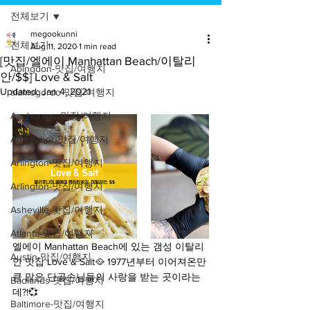
전체보기
megookunni
전체보기
Aug 11, 2020
1 min read
[맛집/엘에이 Manhattan Beach/이탈리
Abingdon-맛집/여행지
안/$$] Love & Salt
Updated:
Jan 4, 2021
alamogordo-맛집/여행지
Anchorage-맛집/여행지
Ann Arbor-맛집/여행지
Arlington-맛집/여행지
Arlington-맛집/여행지
Asheville-맛집/여행지
Atlanta-맛집/여행지
엘에이 Manhattan Beach에 있는 갬성 이탈리
Austin-맛집/여행지
안 맛집 Love & Salt🥘 1977년부터 이어져온만
큼 많은 단골손님들의 사랑을 받는 곳이라는
Badlands-맛집/여행지
데?!💞
Baltimore-맛집/여행지