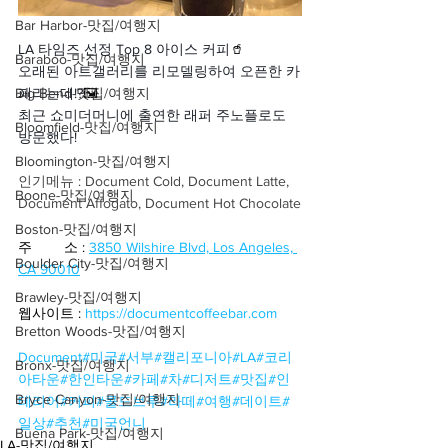
Bar Harbor-맛집/여행지
LA 타임즈 선정 Top 8 아이스 커피
🥤
Baraboo-맛집/여행지
오래된 아트갤러리를 리모델링하여 오픈한 카
Big Bend-맛집/여행지
페라는데!?
🖼️
최근 쇼미더머니에 출연한 래퍼 주노플로도 
Bloomfield-맛집/여행지
방문했다!
Bloomington-맛집/여행지
인기메뉴 : Document Cold, Document Latte, 
Boone-맛집/여행지
Document Affogato, Document Hot Chocolate
Boston-맛집/여행지
주        소 : 
3850 Wilshire Blvd, Los Angeles, 
Boulder City-맛집/여행지
CA 90010
Brawley-맛집/여행지
웹사이트 : 
https://documentcoffeebar.com
Bretton Woods-맛집/여행지
Document
#미국
#서부
#캘리포니아
#LA
#코리
Bronx-맛집/여행지
아타운
#한인타운
#카페
#차
#디저트
#맛집
#인
Bryce Canyon-맛집/여행지
테리어
#커피
#콜드브루
#라떼
#여행
#데이트
#
일상
#추천
#미국언니
Buena Park-맛집/여행지
LA-맛집/여행지