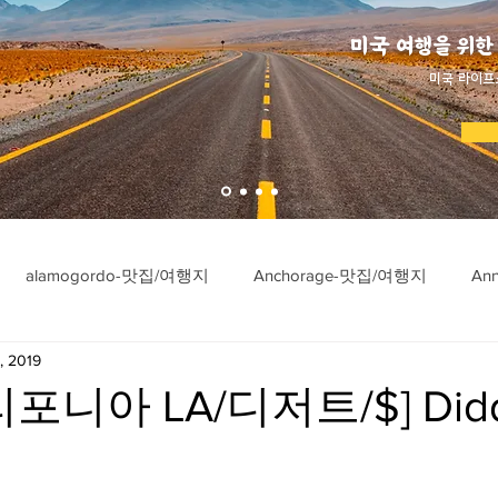
미국 여행을 위한
​미국 라이프
alamogordo-맛집/여행지
Anchorage-맛집/여행지
An
, 2019
ngton-맛집/여행지
Asheville-맛집/여행지
Atlanta-맛집/여행
포니아 LA/디저트/$] Did
imore-맛집/여행지
Bar Harbor-맛집/여행지
Baraboo-맛집