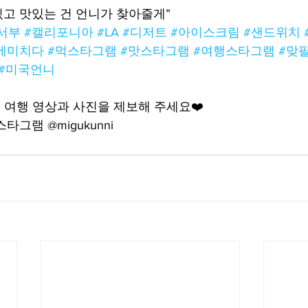
밌고 맛있는 건 언니가 찾아줄게”
서부
#캘리포니아
#LA
#디저트
#아이스크림
#샌드위치
에미치다
#먹스타그램
#맛스타그램
#여행스타그램
#맞
#미국언니
여행 영상과 사진을 제보해 주세요❤️
그램 @migukunni