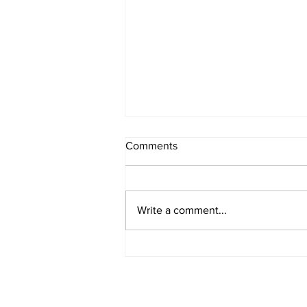
Comments
Write a comment...
[여행지/캘리포니아 Los
Angeles County/놀이공원] Six
Flags Magic Mountain