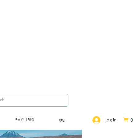
0
미국언니 맛집
Log In
핫딜