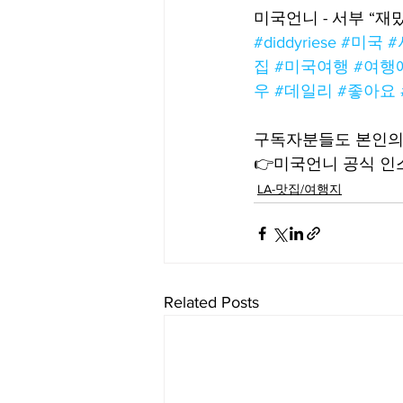
미국언니 - 서부 “재
#diddyriese
#미국
#
집
#미국여행
#여행
우
#데일리
#좋아요
구독자분들도 본인의 
👉미국언니 공식 인스타
LA-맛집/여행지
Related Posts