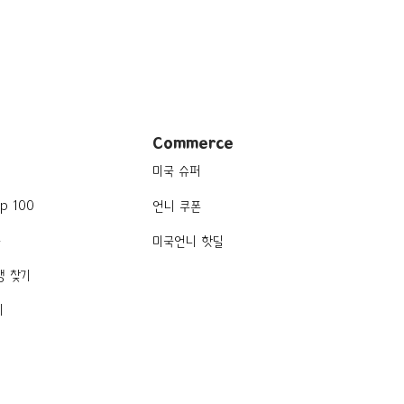
Commerce
미국 슈퍼
p 100
언니 쿠폰
품
미국언니 핫딜
행 찾기
기