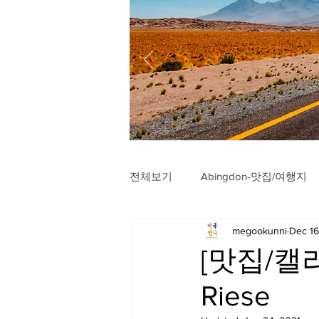
전체보기
Abingdon-맛집/여행지
megookunni
Dec 16
Arlington-맛집/여행지
Arli
[맛집/캘리
Riese
Badlands-맛집/여행지
Balt