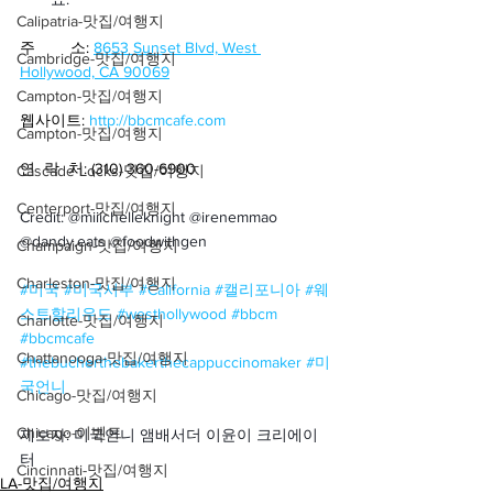
Calipatria-맛집/여행지
주        소: 
8653 Sunset Blvd, West 
Cambridge-맛집/여행지
Hollywood, CA 90069
Campton-맛집/여행지
웹사이트: 
http://bbcmcafe.com
Campton-맛집/여행지
연  락  처: (310) 360-6900
Cascade Locks-맛집/여행지
Centerport-맛집/여행지
Credit: @miiichelleknight @irenemmao 
@dandy.eats @foodwithgen
Champaign-맛집/여행지
Charleston-맛집/여행지
#미국
#미국서부
#California
#캘리포니아
#웨
스트할리우드
#westhollywood
#bbcm
Charlotte-맛집/여행지
#bbcmcafe
Chattanooga-맛집/여행지
#thebucherthebakerthecappuccinomaker
#미
국언니
Chicago-맛집/여행지
Chicago-이벤트
제보자: 미국언니 앰배서더 이윤이 크리에이
터
Cincinnati-맛집/여행지
LA-맛집/여행지