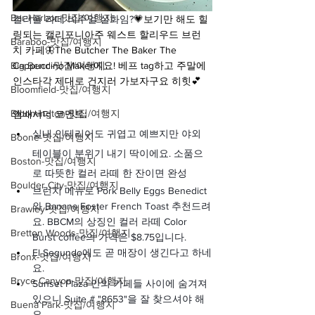
Bar Harbor-맛집/여행지
컬러풀 라떼 비주얼 실화임?
💗보기만 해도 힐
링되는 캘리포니아주 웨스트 할리우드 브런
Baraboo-맛집/여행지
치 카페🦋The Butcher The Baker The 
Big Bend-맛집/여행지
Cappuccino Maker에요! 베프 tag하고 주말에 
인스타각 제대로 건지러 가보자구요 히힛💕
Bloomfield-맛집/여행지
Bloomington-맛집/여행지
앰배서더 코멘트:
실내 인테리어도 귀엽고 예쁘지만 야외 
Boone-맛집/여행지
테이블이 분위기 내기 딱이에요. 소품으
Boston-맛집/여행지
로 따뜻한 컬러 라떼 한 잔이면 완성
Boulder City-맛집/여행지
브런치 메뉴로 Pork Belly Eggs Benedict
와 Banana Foster French Toast 추천드려
Brawley-맛집/여행지
요. BBCM의 상징인 컬러 라떼 Color 
Bretton Woods-맛집/여행지
Burst coffee의 가격은 $8.75입니다.
El Segundo에도 곧 매장이 생긴다고 하네
Bronx-맛집/여행지
요.
Bryce Canyon-맛집/여행지
Sunset Plaza 안의 카페들 사이에 숨겨져 
있으니 Suite # "8653"을 잘 찾으셔야 해
Buena Park-맛집/여행지
요.