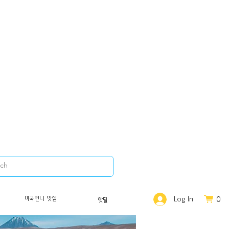
0
미국언니 맛집
Log In
핫딜