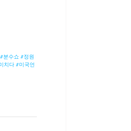
#분수쇼
#정원
미치다
#미국언