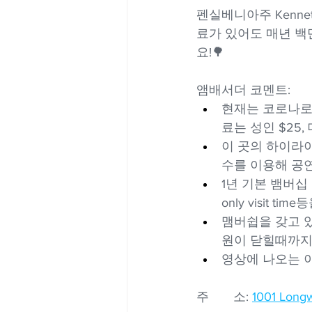
펜실베니아주 Kenneth
료가 있어도 매년 백
요!🌳
앰배서더 코멘트:
현재는 코로나로
료는 성인 $25,
이 곳의 하이라이
수를 이용해 공
1년 기본 뱀버십
only visit t
맴버쉽을 갖고 
원이 닫힐때까지
영상에 나오는 이
주       소: 
1001 Long