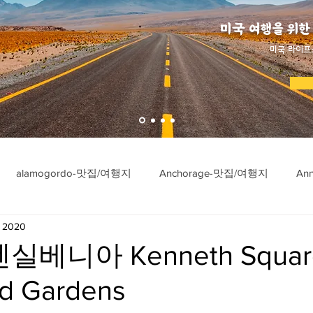
미국 여행을 위한
​미국 라이프
alamogordo-맛집/여행지
Anchorage-맛집/여행지
An
, 2020
ngton-맛집/여행지
Asheville-맛집/여행지
Atlanta-맛집/여행
실베니아 Kenneth Squar
d Gardens
imore-맛집/여행지
Bar Harbor-맛집/여행지
Baraboo-맛집