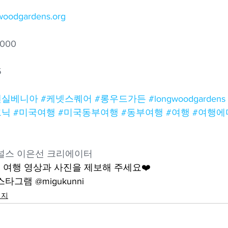
gwoodgardens.org
1000
5
펜실베니아
#케넷스퀘어
#롱우드가든
#longwoodgardens
크닉
#미국여행
#미국동부여행
#동부여행
#여행
#여행에
어널스 이은선 크리에이터
여행 영상과 사진을 제보해 주세요❤️
그램 @migukunni
행지