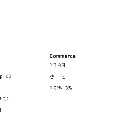
Commerce
미국 슈퍼
p 100
언니 쿠폰
품
미국언니 핫딜
행 찾기
기