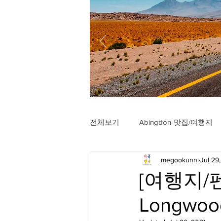
전체보기
Abingdon-맛집/여행지
megookunni
Jul 29
Arlington-맛집/여행지
Arli
[여행지/펜
Longwoo
Badlands-맛집/여행지
Balt