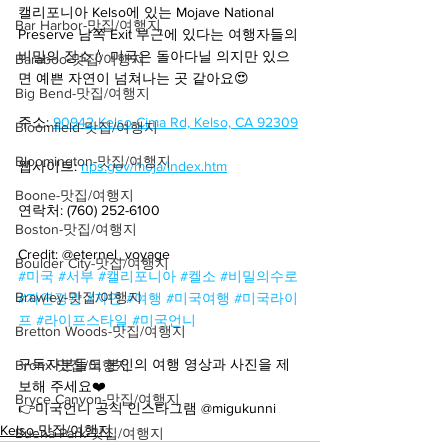
캘리포니아 Kelso에 있는 Mojave National 
Bar Harbor-맛집/여행지
Preserve 남쪽 Exit 부근에 있다는 여행자들의 
비밀의 장소💧 미국은 돌아다닐 의지만 있으
Baraboo-맛집/여행지
면 예쁜 자연이 넘쳐나는 곳 같아요😍
Big Bend-맛집/여행지
주소: 
90942 Kelso Cima Rd, Kelso, CA 92309
Bloomfield-맛집/여행지
Bloomington-맛집/여행지
웹사이트: 
nps.gov/moja/index.htm
Boone-맛집/여행지
연락처: (760) 252-6100
Boston-맛집/여행지
Credit: @eternel_voyage
Boulder City-맛집/여행지
#미국
#서부
#캘리포니아
#켈소
#비밀의수로
Brawley-맛집/여행지
#자연경관
#자연
#여행
#미국여행
#미국라이
프
#라이프스타일
#미국언니
Bretton Woods-맛집/여행지
구독자분들도 본인의 여행 영상과 사진을 제
Bronx-맛집/여행지
보해 주세요❤️
Bryce Canyon-맛집/여행지
👉미국언니 공식 인스타그램 @migukunni
Kelso-맛집/여행지
Buena Park-맛집/여행지