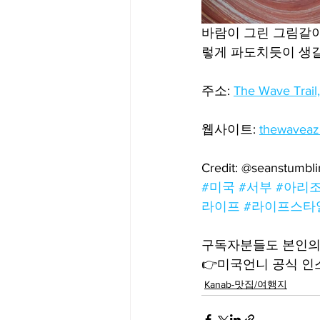
바람이 그린 그림같이 
렇게 파도치듯이 생길
주소: 
The Wave Trail
웹사이트: 
thewaveaz
Credit: @seanstumbl
#미국
#서부
#아리
라이프
#라이프스타
구독자분들도 본인의 
👉미국언니 공식 인스타
Kanab-맛집/여행지