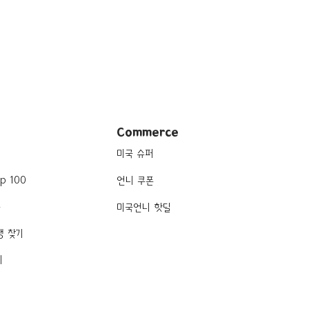
Commerce
미국 슈퍼
p 100
언니 쿠폰
품
미국언니 핫딜
행 찾기
기