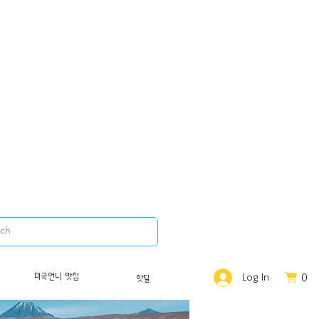
0
미국언니 맛집
Log In
핫딜