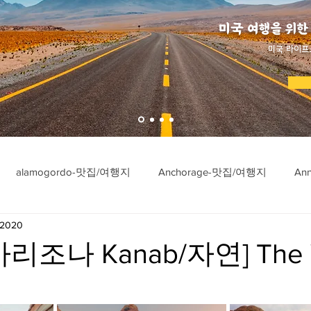
미국 여행을 위한
​미국 라이프
alamogordo-맛집/여행지
Anchorage-맛집/여행지
An
 2020
ngton-맛집/여행지
Asheville-맛집/여행지
Atlanta-맛집/여행
리조나 Kanab/자연] The 
imore-맛집/여행지
Bar Harbor-맛집/여행지
Baraboo-맛집