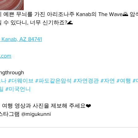
예쁜 무늬를 가진 아리조나주 Kanab의 The Wave🌄 
 수 있다니, 너무 신기하죠?🌊
, Kanab, AZ 84741
.com
ingthrough
조나
#더웨이브
#파도같은암석
#자연경관
#자연
#여행
#
일
#미국언니
여행 영상과 사진을 제보해 주세요❤️
그램 @migukunni