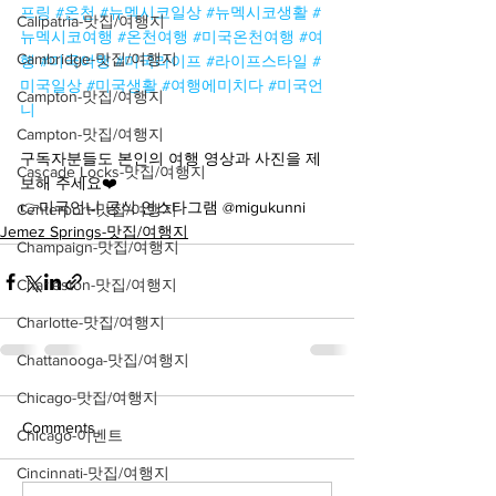
프링
#온천
#뉴멕시코일상
#뉴멕시코생활
#
Calipatria-맛집/여행지
뉴멕시코여행
#온천여행
#미국온천여행
#여
Cambridge-맛집/여행지
행
#미국여행
#미국라이프
#라이프스타일
#
미국일상
#미국생활
#여행에미치다
#미국언
Campton-맛집/여행지
니
Campton-맛집/여행지
구독자분들도 본인의 여행 영상과 사진을 제
Cascade Locks-맛집/여행지
보해 주세요❤️
👉미국언니 공식 인스타그램 @migukunni
Centerport-맛집/여행지
Jemez Springs-맛집/여행지
Champaign-맛집/여행지
Charleston-맛집/여행지
Charlotte-맛집/여행지
Chattanooga-맛집/여행지
Chicago-맛집/여행지
Comments
Chicago-이벤트
Cincinnati-맛집/여행지