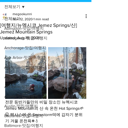
전체보기
megookunni
전체보기
Nov 12, 2020
1 min read
[여행지/뉴멕시코 Jemez Springs/산]
Abingdon-맛집/여행지
Jemez Mountain Springs
Updated:
Aug 18, 2021
alamogordo-맛집/여행지
Anchorage-맛집/여행지
Ann Arbor-맛집/여행지
Arlington-맛집/여행지
Arlington-맛집/여행지
Asheville-맛집/여행지
Atlanta-맛집/여행지
전문 등반가들만의 비밀 장소인 뉴멕시코 
Austin-맛집/여행지
Jemez Mountain의 산 속 온천 Hot Springs🌱
🤫 텍사스에 온 Snowstorm덕에 갑자기 분위
Badlands-맛집/여행지
기 겨울 온천욕❄💧
Baltimore-맛집/여행지