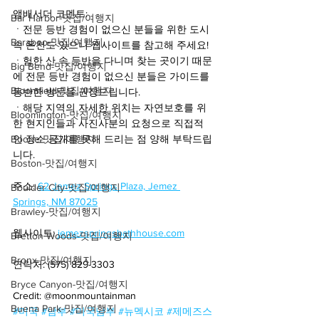
앰배서더 코멘트:
Bar Harbor-맛집/여행지
ㆍ전문 등반 경험이 없으신 분들을 위한 도시 
Baraboo-맛집/여행지
속 온천도 있으니 웹사이트를 참고해 주세요!
ㆍ험한 산 속 등반을 다니며 찾는 곳이기 때문
Big Bend-맛집/여행지
에 전문 등반 경험이 없으신 분들은 가이드를 
Bloomfield-맛집/여행지
동반한 방문을 권장드립니다.
ㆍ해당 지역의 자세한 위치는 자연보호를 위
Bloomington-맛집/여행지
한 현지인들과 사진사분의 요청으로 직접적
Boone-맛집/여행지
인 장소 공개를 못해 드리는 점 양해 부탁드립
니다.
Boston-맛집/여행지
주소: 
62 Jemez Springs Plaza, Jemez 
Boulder City-맛집/여행지
Springs, NM 87025
Brawley-맛집/여행지
웹사이트: 
jemezspringsbathhouse.com
Bretton Woods-맛집/여행지
Bronx-맛집/여행지
연락처: (575) 829-3303
Bryce Canyon-맛집/여행지
Credit: @moonmountainman
Buena Park-맛집/여행지
#미국
#남부
#미국남부
#뉴멕시코
#제메즈스