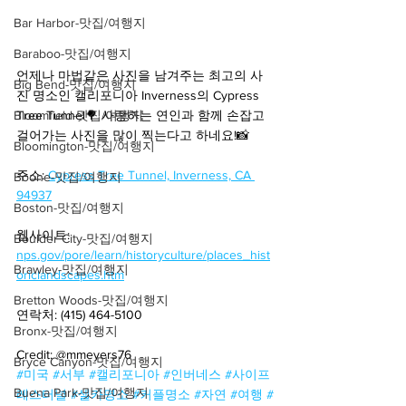
Bar Harbor-맛집/여행지
Baraboo-맛집/여행지
언제나 마법같은 사진을 남겨주는 최고의 사
Big Bend-맛집/여행지
진 명소인 캘리포니아 Inverness의 Cypress 
Bloomfield-맛집/여행지
Tree Tunnel🌳 사랑하는 연인과 함께 손잡고 
걸어가는 사진을 많이 찍는다고 하네요!📸
Bloomington-맛집/여행지
주소: 
Cypress Tree Tunnel, Inverness, CA 
Boone-맛집/여행지
94937
Boston-맛집/여행지
웹사이트: 
Boulder City-맛집/여행지
nps.gov/pore/learn/historyculture/places_hist
Brawley-맛집/여행지
oriclandscapes.htm
Bretton Woods-맛집/여행지
연락처: (415) 464-5100
Bronx-맛집/여행지
Credit: @mmeyers76
Bryce Canyon-맛집/여행지
#미국
#서부
#캘리포니아
#인버네스
#사이프
Buena Park-맛집/여행지
레스터널
#셀카명소
#커플명소
#자연
#여행
#