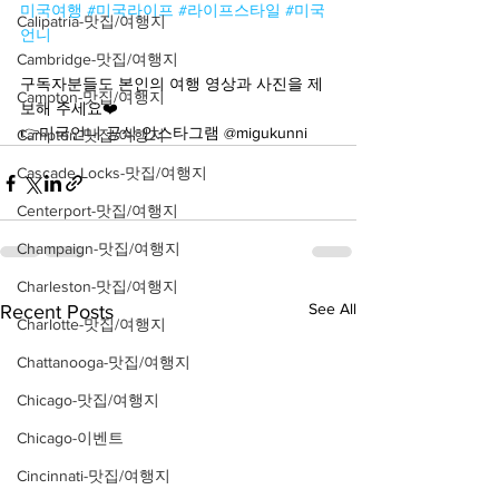
미국여행
#미국라이프
#라이프스타일
#미국
Calipatria-맛집/여행지
언니
Cambridge-맛집/여행지
구독자분들도 본인의 여행 영상과 사진을 제
Campton-맛집/여행지
보해 주세요❤️
👉미국언니 공식 인스타그램 @migukunni
Campton-맛집/여행지
Cascade Locks-맛집/여행지
Centerport-맛집/여행지
Champaign-맛집/여행지
Charleston-맛집/여행지
See All
Recent Posts
Charlotte-맛집/여행지
Chattanooga-맛집/여행지
Chicago-맛집/여행지
Chicago-이벤트
Cincinnati-맛집/여행지