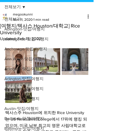
전체보기
megookunni
전체보기
Nov 11, 2020
1 min read
[여행지/텍사스 Houston/대학교] Rice
Abingdon-맛집/여행지
University
Updated:
Feb 13, 2022
alamogordo-맛집/여행지
Anchorage-맛집/여행지
Ann Arbor-맛집/여행지
Arlington-맛집/여행지
Arlington-맛집/여행지
Asheville-맛집/여행지
Atlanta-맛집/여행지
Austin-맛집/여행지
텍사스주 Houston에 위치한 Rice University
Badlands-맛집/여행지
는 US News Best College에서 17위에 랭킹 되
었으며, 미국 남부 최고의 명문 사립대학교로 
Baltimore-맛집/여행지