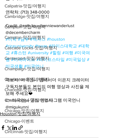
Calipatria-맛집/여행지
연락처: (713) 348-0000
Cambridge-맛집/여행지
Credit: @cath.liou @anniewanderlust 
Campton-맛집/여행지
@decembercharm
Campton-맛집/여행지
#미국
#남부
#텍사스
#houston
#riceuniversity
#texas
#라이스대학교
#대학
Cascade Locks-맛집/여행지
교
#휴스턴
#university
#힐링
#여행
#미국여
Centerport-맛집/여행지
행
#미국라이프
#라이프스타일
#미국일상
#
미국생활
#미국언니
Champaign-맛집/여행지
Charleston-맛집/여행지
제보자: 미국언니 앰배서더 이은지 크레이터
구독자분들도 본인의 여행 영상과 사진을 제
Charlotte-맛집/여행지
보해 주세요❤️
Chattanooga-맛집/여행지
👉 미국언니 공식 인스타그램 미국언니 
@migukunni
Chicago-맛집/여행지
Houston-맛집/여행지
Chicago-이벤트
Cincinnati-맛집/여행지