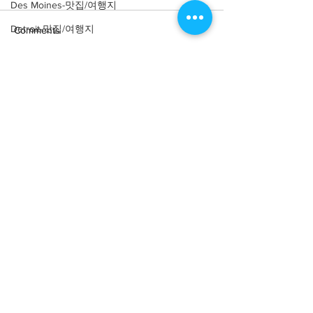
Des Moines-맛집/여행지
Detroit-맛집/여행지
Comments
Doral-맛집/여행지
Dripping Springs-맛집/여행지
Write a comment...
[여행지/텍사스 Baytown/포
[여행지/텍사스 Ho
Dry Tortugas-맛집/여행지
토스팟] Baytown Umbrella
공폭포] The Willi
Alley
Tower Water Wal
Edgewater-맛집/여행지
El Paso-맛집/여행지
Empire-맛집/여행지
Essex-맛집/여행지
Eureka Springs-맛집/여행지
About
회사소개
광고문의
everett-맛집/여행지
제휴문의
서포터즈
Forest Grove-맛집/여행지
Fort Worth-맛집/여행지
Community
미국 서부 커뮤니티
미국 중부 커뮤니티