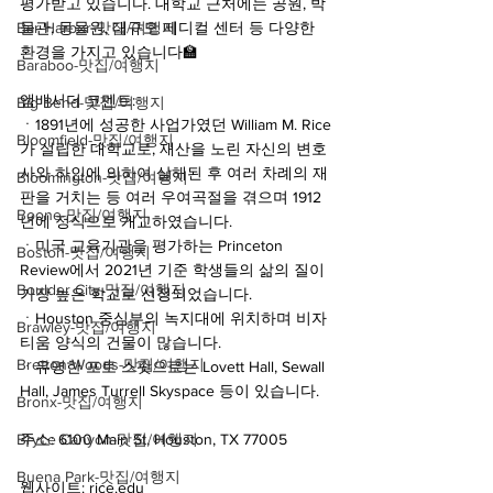
평가받고 있습니다. 대학교 근처에는 공원, 박
Bar Harbor-맛집/여행지
물관, 동물원, 대규모 메디컬 센터 등 다양한 
환경을 가지고 있습니다🏫
Baraboo-맛집/여행지
앰배서더 코멘트:
Big Bend-맛집/여행지
ㆍ1891년에 성공한 사업가였던 William M. Rice
Bloomfield-맛집/여행지
가 설립한 대학교로, 재산을 노린 자신의 변호
사와 하인에 의하여 살해된 후 여러 차례의 재
Bloomington-맛집/여행지
판을 거치는 등 여러 우여곡절을 겪으며 1912
Boone-맛집/여행지
년에 정식으로 개교하였습니다.
ㆍ미국 교육기관을 평가하는 Princeton 
Boston-맛집/여행지
Review에서 2021년 기준 학생들의 삶의 질이 
Boulder City-맛집/여행지
가장 높은 학교로 선정되었습니다.
ㆍHouston 중심부의 녹지대에 위치하며 비자
Brawley-맛집/여행지
티움 양식의 건물이 많습니다.
Bretton Woods-맛집/여행지
ㆍ유명한 포토 스팟으로는 Lovett Hall, Sewall 
Hall, James Turrell Skyspace 등이 있습니다.
Bronx-맛집/여행지
Bryce Canyon-맛집/여행지
주소: 6100 Main St, Houston, TX 77005
Buena Park-맛집/여행지
웹사이트: rice.edu