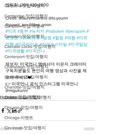
연락처: (201) 420-2000
Calipatria-맛집/여행지
Cambridge-맛집/여행지
Credit: @laurenmartino @to.younn 
@yuwol_jun @libra_yoon 
Campton-맛집/여행지
#미국
#동부
#뉴저지
#hoboken
#pierapark
#
Campton-맛집/여행지
호보켄
#피어파크
#공원
#힐링
#여행
#미국
여행
#미국라이프
#라이프스타일
#미국일상
Cascade Locks-맛집/여행지
#미국생활
#미국언니
Centerport-맛집/여행지
제보자: 미국언니 앰배서더 이은지 크레이터
Champaign-맛집/여행지
구독자분들도 본인의 여행 영상과 사진을 제
Charleston-맛집/여행지
보해 주세요❤️
👉 미국언니 공식 인스타그램 미국언니 
Charlotte-맛집/여행지
@migukunni
Hoboken-맛집/여행지
Chattanooga-맛집/여행지
Chicago-맛집/여행지
Chicago-이벤트
Cincinnati-맛집/여행지