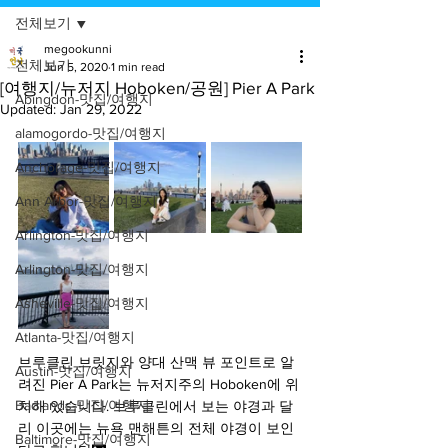
전체보기
megookunni
전체보기
Jun 5, 2020
1 min read
[여행지/뉴저지 Hoboken/공원] Pier A Park
Abingdon-맛집/여행지
Updated:
Jan 29, 2022
alamogordo-맛집/여행지
Anchorage-맛집/여행지
Ann Arbor-맛집/여행지
Arlington-맛집/여행지
Arlington-맛집/여행지
Asheville-맛집/여행지
Atlanta-맛집/여행지
브루클린 브릿지와 양대 산맥 뷰 포인트로 알
Austin-맛집/여행지
려진 Pier A Park는 뉴저지주의 Hoboken에 위
Badlands-맛집/여행지
치해 있습니다. 브루클린에서 보는 야경과 달
리 이곳에는 뉴욕 맨해튼의 전체 야경이 보인
Baltimore-맛집/여행지