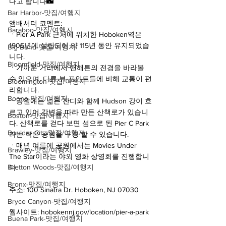
다고 합니다🌃
Bar Harbor-맛집/여행지
앰배서더 코멘트:
Baraboo-맛집/여행지
ㆍPier A Park 근처에 위치한 Hoboken역은 
1905년에 설립되어 약 115년 동안 유지되었습
Big Bend-맛집/여행지
니다.
Bloomfield-맛집/여행지
ㆍ가까운 거리에서 맨해튼의 전경을 바라볼 
수 있으며, 다른 뷰 포인트들에 비해 교통이 편
Bloomington-맛집/여행지
리합니다.
Boone-맛집/여행지
ㆍ공원에는 넓은 잔디와 함께 Hudson 강이 흐
르고 있어 강변을 따라 만든 산책로가 있습니
Boston-맛집/여행지
다. 산책로를 걷다 보면 섬으로 된 Pier C Park
Boulder City-맛집/여행지
라는 작은 공원을 구경 할 수 있습니다.
ㆍ매년 여름에 공원에서는 Movies Under 
Brawley-맛집/여행지
The Star이라는 야외 영화 상영회를 진행합니
Bretton Woods-맛집/여행지
다.
Bronx-맛집/여행지
주소: 100 Sinatra Dr. Hoboken, NJ 07030
Bryce Canyon-맛집/여행지
웹사이트: hobokennj.gov/location/pier-a-park
Buena Park-맛집/여행지