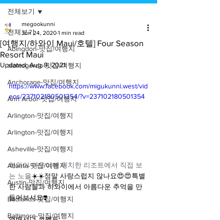
전체보기
megookunni
전체보기
Jun 24, 2020
1 min read
[여행지/하와이 Maui/호텔] Four Season
Abingdon-맛집/여행지
Resort Maui
Updated:
Aug 9, 2021
alamogordo-맛집/여행지
Anchorage-맛집/여행지
https://www.facebook.com/migukunni.west/vid
eos/237102180501354/?v=237102180501354
Ann Arbor-맛집/여행지
Arlington-맛집/여행지
Arlington-맛집/여행지
Asheville-맛집/여행지
하와이 마우이에 위치한 리조트에서 직접 보
Atlanta-맛집/여행지
는 노을
☀️☀️정말 사랑스럽지 않나요😍😍특별
Austin-맛집/여행지
한 사람들과 하와이에서 아름다운 추억을 만
들어보셔요❣️
Badlands-맛집/여행지
Baltimore-맛집/여행지
앰배서더 코멘트: