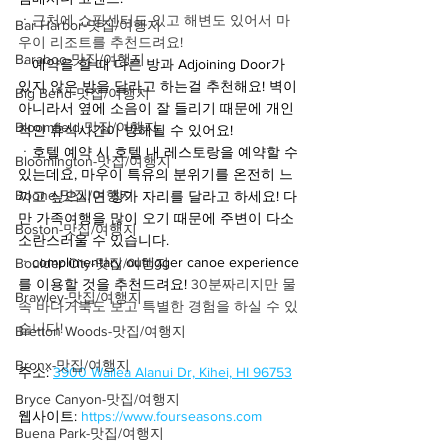
ㆍ
근처에 쇼핑센터도 있고 해변도 있어서 마
Bar Harbor-맛집/여행지
우이 리조트를 추천드려요!
Baraboo-맛집/여행지
ㆍ예약을 할 때 다른 방과 Adjoining Door가 
있지 않은 방을 달라고 하는걸 추천해요! 벽이
Big Bend-맛집/여행지
아니라서 옆에 소음이 잘 들리기 때문에 개인
Bloomfield-맛집/여행지
적인 휴식시간이 방해될 수 있어요! 
ㆍ호텔 예약 시 호텔 내 레스토랑을 예약할 수 
Bloomington-맛집/여행지
있는데요, 마우이 특유의 분위기를 온전히 느
Boone-맛집/여행지
끼고 싶으시면 창가 자리를 달라고 하세요! 다
만 가족여행을 많이 오기 때문에 주변이 다소 
Boston-맛집/여행지
소란스러울 수 있습니다.
ㆍcomplimentary outrigger canoe experience
Boulder City-맛집/여행지
를 이용할 것을 추천드려요! 
30분짜리지만 물
Brawley-맛집/여행지
속 바다거북도 보고 특별한 경험을 하실 수 있
습니다!
Bretton Woods-맛집/여행지
Bronx-맛집/여행지
주소: 
3900 Wailea Alanui Dr, Kihei, HI 96753
Bryce Canyon-맛집/여행지
웹사이트: 
https://www.fourseasons.com
Buena Park-맛집/여행지