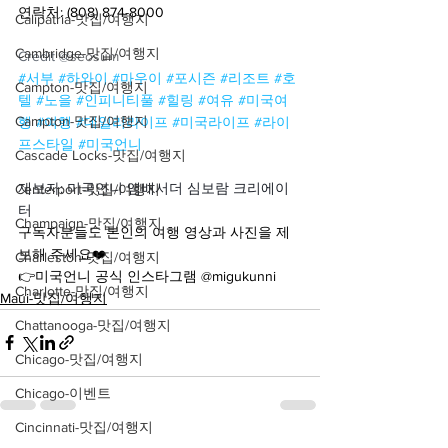
연락처: (808) 874-8000
Calipatria-맛집/여행지
Cambridge-맛집/여행지
Credit @
seosum
#서부
#하와이
#마우이
#포시즌
#리조트
#호
Campton-맛집/여행지
텔
#노을
#인피니티풀
#힐링
#여유
#미국여
Campton-맛집/여행지
행
#여행
#데일리라이프
#미국라이프
#라이
프스타일
#미국언니
Cascade Locks-맛집/여행지
제보자: 미국언니 앰배서더 심보람 크리에이
Centerport-맛집/여행지
터
Champaign-맛집/여행지
구독자분들도 본인의 여행 영상과 사진을 제
보해 주세요❤️
Charleston-맛집/여행지
👉미국언니 공식 인스타그램 @migukunni
Charlotte-맛집/여행지
Maui-맛집/여행지
Chattanooga-맛집/여행지
Chicago-맛집/여행지
Chicago-이벤트
Cincinnati-맛집/여행지