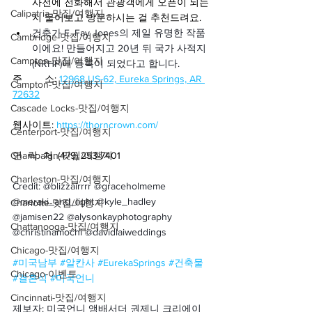
사전에 전화해서 관광객에게 오픈이 되는
Calipatria-맛집/여행지
지 물어보고 방문하시는 걸 추천드려요.
건축가 E. Fay Jones의 제일 유명한 작품 
Cambridge-맛집/여행지
이에요! 만들어지고 20년 뒤 국가 사적지
Campton-맛집/여행지
(NRHP)에 등록이 되었다고 합니다.
주        소: 
12968 US-62, Eureka Springs, AR 
Campton-맛집/여행지
72632
Cascade Locks-맛집/여행지
웹사이트: 
https://thorncrown.com/
Centerport-맛집/여행지
Champaign-맛집/여행지
연  락  처: (479) 253-7401
Charleston-맛집/여행지
Credit: @blizzairrrr @graceholmeme 
@meraki_and_light @kyle_hadley 
Charlotte-맛집/여행지
@jamisen22 @alysonkayphotography 
Chattanooga-맛집/여행지
@christinamochi @davidlaiweddings
Chicago-맛집/여행지
#미국남부
#알칸사
#EurekaSprings
#건축물
Chicago-이벤트
#결혼식
#미국언니
Cincinnati-맛집/여행지
제보자: 미국언니 앰배서더 권제니 크리에이