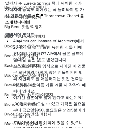
알칸사 주 Eureka Springs 쪽에 위치한 국가 
Bar Harbor-맛집/여행지
사적지에 등록도 되어있는 꼭 들려봐야 할 가
시 면류관 채플
🌿🏛🌳Thorncrown Chapel 을 
Baraboo-맛집/여행지
소개합니다!🙌
Big Bend-맛집/여행지
앰배서더 코멘트:
Bloomfield-맛집/여행지
AIA(American Institute of Architects)에서 
Bloomington-맛집/여행지
20세기 탑 10 에 뽑힌 유명한 건물 이에
요! 정말 유명하죠? AIA에서 물론 골드메
Boone-맛집/여행지
달(제일 높은 상)도 받았답니다.
Boston-맛집/여행지
포스트모더니즘 양식으로 지어진 이 건물
은 모던함의 매력이 많은 건물이지만 밖
Boulder City-맛집/여행지
의 자연과도 잘 어울러지는 멋진 건축물
Brawley-맛집/여행지
이랍니다. 봄 여름 가을 겨울 다 각각의 매
력이 있어요.
Bretton Woods-맛집/여행지
여기선 결혼식도 많이 한다고 하는데요! 
100명까지 앉으실 수 있고 가격은 일요일
Bronx-맛집/여행지
부터 금요일$950, 토요일은 $1295불이라
Bryce Canyon-맛집/여행지
고 합니다.
프라이빗 이벤트 예약이 있을 수 있으니 
Buena Park-맛집/여행지