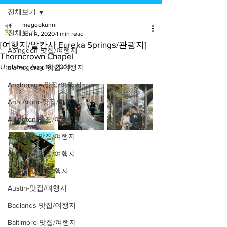
전체보기
megookunni
전체보기
Jun 4, 2020
1 min read
[여행지/알칸사 Eureka Springs/관광지]
Abingdon-맛집/여행지
Thorncrown Chapel
Updated:
Aug 18, 2021
alamogordo-맛집/여행지
Anchorage-맛집/여행지
Ann Arbor-맛집/여행지
Arlington-맛집/여행지
Arlington-맛집/여행지
Asheville-맛집/여행지
Atlanta-맛집/여행지
Austin-맛집/여행지
Badlands-맛집/여행지
Baltimore-맛집/여행지