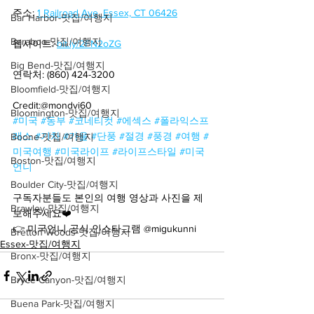
주소: 
1 Railroad Ave, Essex, CT 06426
Bar Harbor-맛집/여행지
Baraboo-맛집/여행지
웹사이트: 
bit.ly/2FN2oZG
Big Bend-맛집/여행지
연락처: (860) 424-3200
Bloomfield-맛집/여행지
Credit:@mondvi60
Bloomington-맛집/여행지
#미국
#동부
#코네티컷
#에섹스
#폴라익스프
레스
#기차
#가을
#단풍
#절경
#풍경
#여행
#
Boone-맛집/여행지
미국여행
#미국라이프
#라이프스타일
#미국
Boston-맛집/여행지
언니
Boulder City-맛집/여행지
구독자분들도 본인의 여행 영상과 사진을 제
Brawley-맛집/여행지
보해주세요❤️
👉 미국언니 공식 인스타그램 @migukunni
Bretton Woods-맛집/여행지
Essex-맛집/여행지
Bronx-맛집/여행지
Bryce Canyon-맛집/여행지
Buena Park-맛집/여행지