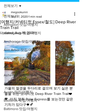
전체보기
megookunni
전체보기
Sep 17, 2020
1 min read
[여행지/커넥티컷 Essex/철도] Deep River
Abingdon-맛집/여행지
Train Trail
Updated:
Aug 18, 2021
alamogordo-맛집/여행지
Anchorage-맛집/여행지
Ann Arbor-맛집/여행지
Arlington-맛집/여행지
Arlington-맛집/여행지
Asheville-맛집/여행지
Atlanta-맛집/여행지
가을의 절경을 두다리로 걸으며 보기 싫은 분
Austin-맛집/여행지
들을 위한 코네티컷 Deep River Train Trail❤️
🧡  마치 영화 Polar Express를 보는것만 같은 
Badlands-맛집/여행지
기차가 있다구🍁🍂
Baltimore-맛집/여행지