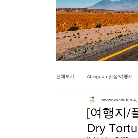
전체보기
Abingdon-맛집/여행지
megookunni
Jun 4,
Arlington-맛집/여행지
Arli
[여행지/플
Dry Tortu
Badlands-맛집/여행지
Balt