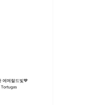
한 에메랄드빛💙
tugas 