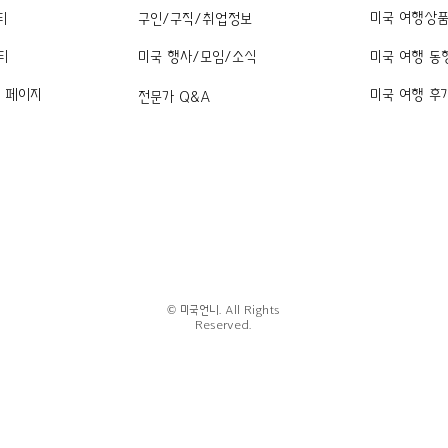
미국 여행상
티
구인/구직/취업정보
티
미국 행사/모임/소식
미국 여행 동
k 페이지
미국 여행 후
전문가 Q&A
© 미국언니. All Rights
Reserved.