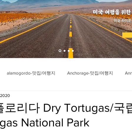
미국 여행을 위한
​미국 라이프
alamogordo-맛집/여행지
Anchorage-맛집/여행지
An
 2020
ngton-맛집/여행지
Asheville-맛집/여행지
Atlanta-맛집/여행
로리다 Dry Tortugas/
gas National Park
imore-맛집/여행지
Bar Harbor-맛집/여행지
Baraboo-맛집