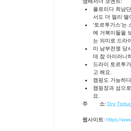
앰배서더 코멘트:
플로리다 최남단
서도 더 멀리 떨
'토르투가스’는 
에 거북이들을 보
는 의미로 드라
미 남부전쟁 당
데 참 아이러니
드라이 토르투가
고 해요.
캠핑도 가능하다
캠핑장과 섬으로
요.
주        소: 
Dry Tortu
웹사이트: 
https://ww