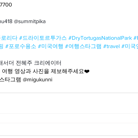
-7700
shu418 @summitpika
플로리다
#드라이토르투가스
#DryTortugasNationalPark
#
핑
#포로수용소
#미국여행
#여행스타그램
#travel
#미국
앰배서더 전혜주 크리에이터
 여행 영상과 사진을 제보해주세요❤️
타그램 @migukunni