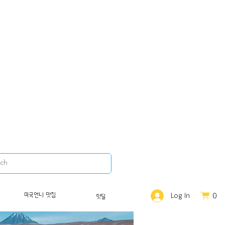
0
미국언니 맛집
Log In
핫딜