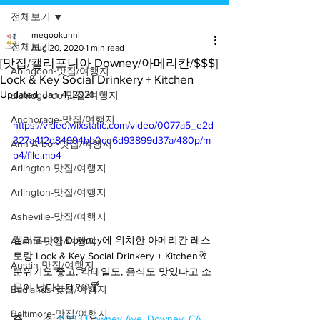
전체보기
megookunni
전체보기
Aug 20, 2020
1 min read
[맛집/캘리포니아 Downey/아메리칸/$$$]
Abingdon-맛집/여행지
Lock & Key Social Drinkery + Kitchen
Updated:
Jan 4, 2021
alamogordo-맛집/여행지
Anchorage-맛집/여행지
https://video.wixstatic.com/video/0077a5_e2d
327a412d84994bb0cd6d93899d37a/480p/m
Ann Arbor-맛집/여행지
p4/file.mp4
Arlington-맛집/여행지
Arlington-맛집/여행지
Asheville-맛집/여행지
캘리포니아 Downey에 위치한 아메리칸 레스
Atlanta-맛집/여행지
토랑 Lock & Key Social Drinkery + Kitchen🥂 
Austin-맛집/여행지
분위기도 좋고, 칵테일도, 음식도 맛있다고 소
문이 났다는데?🍖🍸
Badlands-맛집/여행지
Baltimore-맛집/여행지
주       소: 
11033 Downey Ave, Downey, CA 