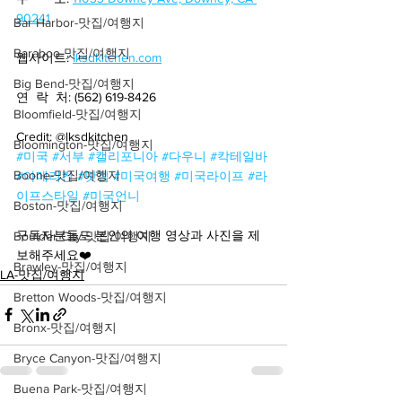
90241
Bar Harbor-맛집/여행지
Baraboo-맛집/여행지
웹사이트: 
lksdkitchen.com
Big Bend-맛집/여행지
연  락  처: (562) 619-8426
Bloomfield-맛집/여행지
Credit: @lksdkitchen
Bloomington-맛집/여행지
#미국
#서부
#캘리포니아
#다우니
#칵테일바
Boone-맛집/여행지
#아메리칸
#맛집
#미국여행
#미국라이프
#라
이프스타일
#미국언니
Boston-맛집/여행지
구독자분들도 본인의 여행 영상과 사진을 제
Boulder City-맛집/여행지
보해주세요❤️
Brawley-맛집/여행지
LA-맛집/여행지
Bretton Woods-맛집/여행지
Bronx-맛집/여행지
Bryce Canyon-맛집/여행지
Buena Park-맛집/여행지