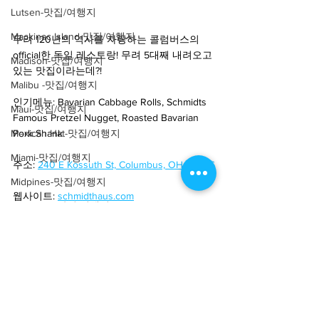
Lutsen-맛집/여행지
Mackinac Island-맛집/여행지
무려 120년의 역사를 자랑하는 콜럼버스의 
official한 독일 레스토랑! 무려 5대째 내려오고 
Madison-맛집/여행지
있는 맛집이라는데?!
Malibu -맛집/여행지
인기메뉴: Bavarian Cabbage Rolls, Schmidts 
Maui-맛집/여행지
Famous Pretzel Nugget, Roasted Bavarian 
Mexican Hat-맛집/여행지
Pork Shank
Miami-맛집/여행지
주소:
240 E Kossuth St, Columbus, OH 43206
Midpines-맛집/여행지
웹사이트: 
schmidthaus.com
Mill Valley-맛집/여행지
연락처: (614) 444-6808
Milwaukee-맛집/여행지
Minneapolis-맛집/여행지
#미국
#중부
#오하이오
#콜럼버스
#독일
#소
시지
#schmidts_sausage_haus
#미국언니
Montana-맛집/여행지
Montauk-맛집/여행지
구독자분들도 본인의 여행 영상과 사진을 제