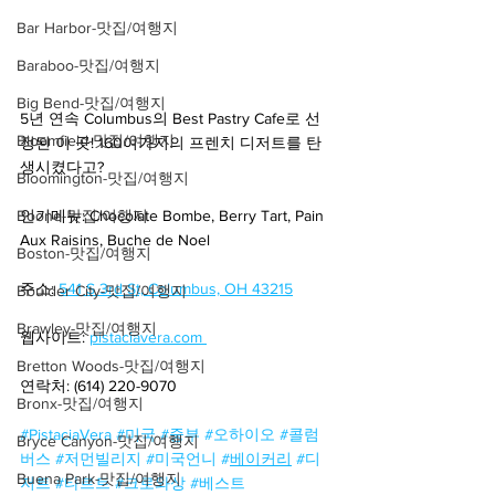
Bar Harbor-맛집/여행지
Baraboo-맛집/여행지
Big Bend-맛집/여행지
5년 연속 Columbus의 Best Pastry Cafe로 선
Bloomfield-맛집/여행지
정된 이 곳! 160여가지의 프렌치 디저트를 탄
생시켰다고? 
Bloomington-맛집/여행지
Boone-맛집/여행지
인기메뉴: Chocolate Bombe, Berry Tart, Pain 
Aux Raisins, Buche de Noel
Boston-맛집/여행지
주소:
541 S 3rd St, Columbus, OH 43215
Boulder City-맛집/여행지
Brawley-맛집/여행지
웹사이트: 
pistaciavera.com 
Bretton Woods-맛집/여행지
연락처: (614) 220-9070
Bronx-맛집/여행지
#PistaciaVera
#미국
#중부
#오하이오
#콜럼
Bryce Canyon-맛집/여행지
버스
#저먼빌리지
#미국언니
#
베이커리
#디
Buena Park-맛집/여행지
저트
#타르트
#크로와상
#베스트