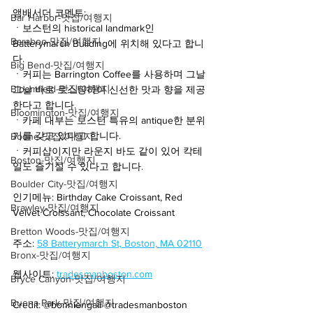
앰배서더 코멘트:
Bar Harbor-맛집/여행지
ㆍ보스턴의 historical landmark인 
Baraboo-맛집/여행지
Batterymarch Building에 위치해 있다고 합니
다.
Big Bend-맛집/여행지
ㆍ커피는 Barrington Coffee를 사용하며 그날
Bloomfield-맛집/여행지
그날 바로 로스팅하여 신선한 맛과 향을 제공
한다고 합니다.
Bloomington-맛집/여행지
ㆍ카페 내부는 보스턴 특유의 antique한 분위
기를 갖고 있다고 합니다.
Boone-맛집/여행지
ㆍ커피샵이지만 라운지 바도 같이 있어 칵테
Boston-맛집/여행지
일도 즐기실 수 있다고 합니다.
Boulder City-맛집/여행지
인기메뉴: Birthday Cake Croissant, Red 
Brawley-맛집/여행지
Velvet Croissant, Chocolate Croissant 
Bretton Woods-맛집/여행지
주소: 
58 Batterymarch St, Boston, MA 02110
Bronx-맛집/여행지
웹사이트: 
tradesmanboston.com
Bryce Canyon-맛집/여행지
Buena Park-맛집/여행지
Credit: @bonniengaii @tradesmanboston