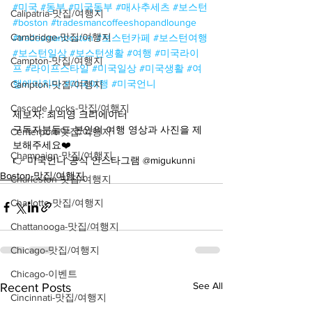
#미국
#동부
#미국동부
#매사추세츠
#보스턴
Calipatria-맛집/여행지
#boston
#tradesmancoffeeshopandlounge
Cambridge-맛집/여행지
#tradesmanboston
#보스턴카페
#보스턴여행
#보스턴일상
#보스턴생활
#여행
#미국라이
Campton-맛집/여행지
프
#라이프스타일
#미국일상
#미국생활
#여
행에미치다
#미국여행
#미국언니
Campton-맛집/여행지
Cascade Locks-맛집/여행지
제보자: 최의영 크리에이터
구독자분들도 본인의 여행 영상과 사진을 제
Centerport-맛집/여행지
보해주세요❤️
Champaign-맛집/여행지
👉 미국언니 공식 인스타그램 @migukunni
Boston-맛집/여행지
Charleston-맛집/여행지
Charlotte-맛집/여행지
Chattanooga-맛집/여행지
Chicago-맛집/여행지
Chicago-이벤트
See All
Recent Posts
Cincinnati-맛집/여행지