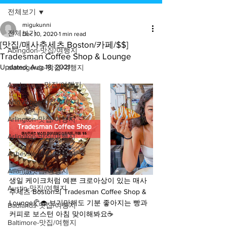
전체보기
migukunni
전체보기
Dec 10, 2020
1 min read
[맛집/매사추세츠 Boston/카페/$$]
Abingdon-맛집/여행지
Tradesman Coffee Shop & Lounge
Updated:
Aug 18, 2021
alamogordo-맛집/여행지
Anchorage-맛집/여행지
Ann Arbor-맛집/여행지
Arlington-맛집/여행지
Arlington-맛집/여행지
Asheville-맛집/여행지
Atlanta-맛집/여행지
생일 케이크처럼 예쁜 크로아상이 있는 매사
Austin-맛집/여행지
추세츠 Boston의 Tradesman Coffee Shop & 
Lounge🥐🧁 보기만해도 기분 좋아지는 빵과 
Badlands-맛집/여행지
커피로 보스턴 아침 맞이해봐요☕️
Baltimore-맛집/여행지