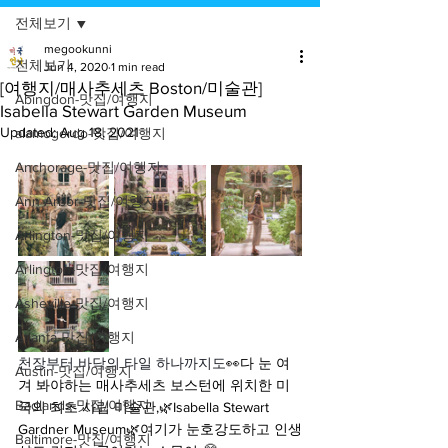
전체보기
megookunni
전체보기
Jun 4, 2020
1 min read
[여행지/매사추세츠 Boston/미술관]
Abingdon-맛집/여행지
Isabella Stewart Garden Museum
Updated:
Aug 18, 2021
alamogordo-맛집/여행지
Anchorage-맛집/여행지
Ann Arbor-맛집/여행지
Arlington-맛집/여행지
Arlington-맛집/여행지
Asheville-맛집/여행지
Atlanta-맛집/여행지
천장부터 바닥의 타일 하나까지도
👀다 눈 여
Austin-맛집/여행지
겨 봐야하는 매사추세츠 보스턴에 위치한 미
Badlands-맛집/여행지
국의 최초 사립 미술관,🌿Isabella Stewart 
Gardner Museum🌿여기가 눈호강도하고 인생
Baltimore-맛집/여행지