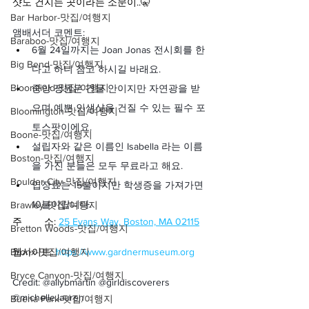
샷도 건지는 곳이라는 소문이..🤫
Bar Harbor-맛집/여행지
앰배서더 코멘트:
Baraboo-맛집/여행지
6월 24일까지는 Joan Jonas 전시회를 한
Big Bend-맛집/여행지
다고 하니 참고 하시길 바래요.
Bloomfield-맛집/여행지
중앙 정원은 건물 안이지만 자연광을 받
으며 예쁜 인생샷을 건질 수 있는 필수 포
Bloomington-맛집/여행지
토스팟이에요.
Boone-맛집/여행지
설립자와 같은 이름인 Isabella 라는 이름
Boston-맛집/여행지
을 가진 분들은 모두 무료라고 해요.
Boulder City-맛집/여행지
입장료는 15불이지만 학생증을 가져가면 
10불이랍니다.
Brawley-맛집/여행지
주        소: 
25 Evans Way, Boston, MA 02115
Bretton Woods-맛집/여행지
Bronx-맛집/여행지
웹사이트:
https://www.gardnermuseum.org
Bryce Canyon-맛집/여행지
Credit: @allybmartin @girldiscoverers 
@michelle.lauren
Buena Park-맛집/여행지