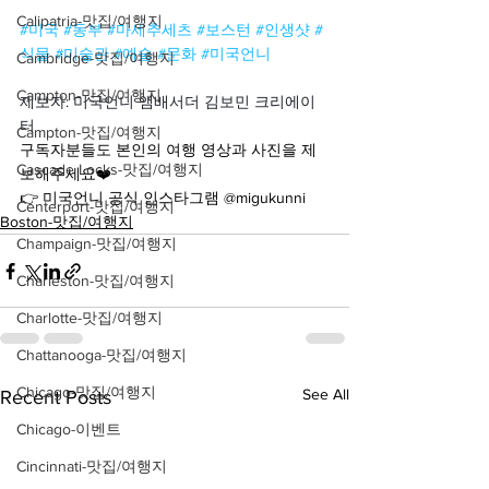
Calipatria-맛집/여행지
#미국
#동부
#마세추세츠
#보스턴
#인생샷
#
식물
#미술관
#예술
#문화
#미국언니
Cambridge-맛집/여행지
Campton-맛집/여행지
제보자: 미국언니 앰배서더 김보민 크리에이
터
Campton-맛집/여행지
구독자분들도 본인의 여행 영상과 사진을 제
Cascade Locks-맛집/여행지
보해주세요❤️
👉 미국언니 공식 인스타그램 @migukunni
Centerport-맛집/여행지
Boston-맛집/여행지
Champaign-맛집/여행지
Charleston-맛집/여행지
Charlotte-맛집/여행지
Chattanooga-맛집/여행지
Chicago-맛집/여행지
See All
Recent Posts
Chicago-이벤트
Cincinnati-맛집/여행지