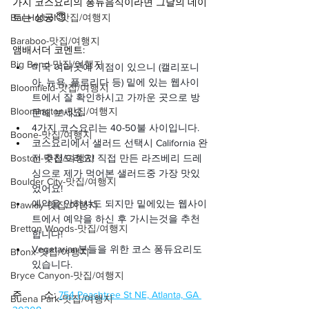
가지 코스요리의 퐁듀음식이라면 그날의 데이
Bar Harbor-맛집/여행지
트는 성공!😇
Baraboo-맛집/여행지
앰배서더 코멘트:
Big Bend-맛집/여행지
미국 여러곳에 지점이 있으니 (캘리포니
아, 뉴욕, 플로리다 등) 밑에 있는 웹사이
Bloomfield-맛집/여행지
트에서 잘 확인하시고 가까운 곳으로 방
Bloomington-맛집/여행지
문해 보세요.
4가지 코스요리는 40-50불 사이입니다.
Boone-맛집/여행지
코스요리에서 샐러드 선택시 California 완
Boston-맛집/여행지
전 추천드려요! 직접 만든 라즈베리 드레
싱으로 제가 먹어본 샐러드중 가장 맛있
Boulder City-맛집/여행지
었어요!
예약을 안하셔도 되지만 밑에있는 웹사이
Brawley-맛집/여행지
트에서 예약을 하신 후 가시는것을 추천
Bretton Woods-맛집/여행지
합니다!
Vegetarian분들을 위한 코스 퐁듀요리도 
Bronx-맛집/여행지
있습니다.
Bryce Canyon-맛집/여행지
주        소: 
754 Peachtree St NE, Atlanta, GA 
Buena Park-맛집/여행지