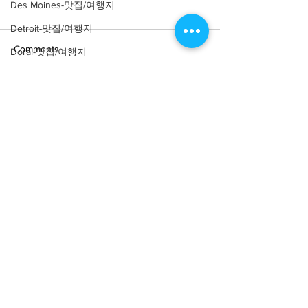
Des Moines-맛집/여행지
Detroit-맛집/여행지
Comments
Doral-맛집/여행지
Dripping Springs-맛집/여행지
Dry Tortugas-맛집/여행지
Write a comment...
[여행지/조지아 Atlanta/박
[여행지/조지아
Atlanta/Historical
물관] High Museum of Art
Edgewater-맛집/여행지
Landmark] Swan
El Paso-맛집/여행지
Empire-맛집/여행지
Essex-맛집/여행지
Eureka Springs-맛집/여행지
everett-맛집/여행지
About
회사소개
광고문의
Forest Grove-맛집/여행지
제휴문의
서포터즈
Fort Worth-맛집/여행지
Community
미국 서부 커뮤니티