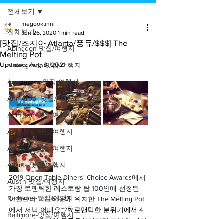
전체보기
megookunni
전체보기
Jun 26, 2020
1 min read
[맛집/조지아 Atlanta/퐁듀/$$$] The
Abingdon-맛집/여행지
Melting Pot
Updated:
Aug 8, 2021
alamogordo-맛집/여행지
Anchorage-맛집/여행지
Ann Arbor-맛집/여행지
Arlington-맛집/여행지
Arlington-맛집/여행지
Asheville-맛집/여행지
Atlanta-맛집/여행지
2019 Open Table Diners' Choice Awards에서 
Austin-맛집/여행지
가장 로맨틱한 레스토랑 탑 100안에 선정된 
Badlands-맛집/여행지
아틀란타 미드타운에 위치한 The Melting Pot
에서 저녁 어때요~?
🥂로맨틱한 분위기에서 4
Baltimore-맛집/여행지