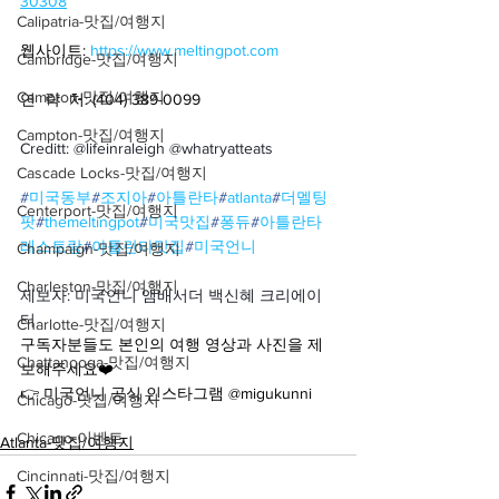
30308
Calipatria-맛집/여행지
웹사이트: 
https://www.meltingpot.com
Cambridge-맛집/여행지
Campton-맛집/여행지
연  락  처: (404) 389-0099
Campton-맛집/여행지
Creditt: @lifeinraleigh @whatryatteats
Cascade Locks-맛집/여행지
#
미국동부
#
조지아
#
아틀란타
#
atlanta
#
더멜팅
Centerport-맛집/여행지
팟
#
themeltingpot
#
미국맛집
#
퐁듀
#
아틀란타
레스토랑
#
아틀란타맛집
#
미국언니
Champaign-맛집/여행지
Charleston-맛집/여행지
제보자: 미국언니 앰배서더 백신혜 크리에이
터
Charlotte-맛집/여행지
구독자분들도 본인의 여행 영상과 사진을 제
Chattanooga-맛집/여행지
보해주세요❤️
👉 미국언니 공식 인스타그램 @migukunni
Chicago-맛집/여행지
Chicago-이벤트
Atlanta-맛집/여행지
Cincinnati-맛집/여행지