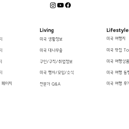
Living
Lifestyle
미국 여행지
티
미국 생활정보
미국 맛집 To
티
미국 대나무숲
미국 여행상
티
구인/구직/취업정보
티
미국 행사/모임/소식
미국 여행 동
k 페이지
미국 여행 후
전문가 Q&A