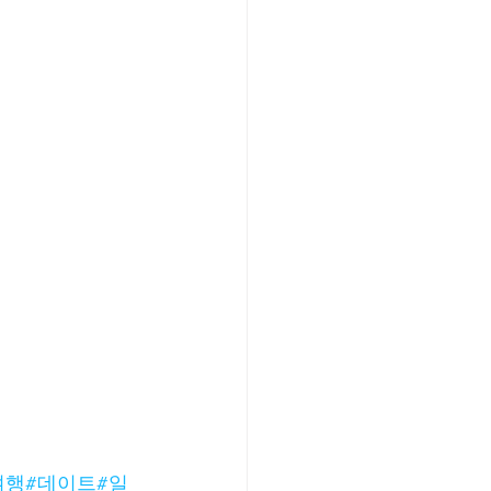
여행
#데이트
#일