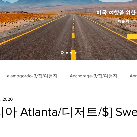
미국 여행을 위한
​미국 라이프
alamogordo-맛집/여행지
Anchorage-맛집/여행지
An
, 2020
ngton-맛집/여행지
Asheville-맛집/여행지
Atlanta-맛집/여행
 Atlanta/디저트/$] Swee
imore-맛집/여행지
Bar Harbor-맛집/여행지
Baraboo-맛집