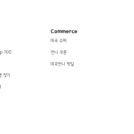
Commerce
미국 슈퍼
p 100
언니 쿠폰
품
미국언니 핫딜
행 찾기
기