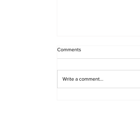
Comments
Write a comment...
[여행지/조지아 Atlanta/박물관]
World of Coca-Cola