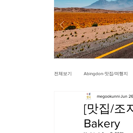
전체보기
Abingdon-맛집/여행지
megookunni
Jun 26
Arlington-맛집/여행지
Arli
[맛집/조지아
Bakery
Badlands-맛집/여행지
Balt