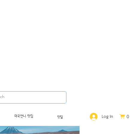
0
미국언니 맛집
Log In
핫딜