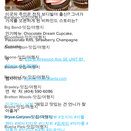
Bar Harbor-맛집/여행지
이곳의 주인은 전직 보디빌더 출신!? 그녀가 
Baraboo-맛집/여행지
가게를 오픈하게 된 비하인드 스토리는?
Big Bend-맛집/여행지
인기메뉴: Chocolate Dream Cupcake, 
Bloomfield-맛집/여행지
Passionate Kiss, Strawberry Champagne 
Cupcake
Bloomington-맛집/여행지
Boone-맛집/여행지
주        소:
692 B Kirkwood Ave SE UNIT B1, 
Atlanta, GA 30316
Boston-맛집/여행지
Boulder City-맛집/여행지
웹사이트: 
sweetcheatsatlanta.com
Brawley-맛집/여행지
연  락  처: (404) 590-6086
Bretton Woods-맛집/여행지
미국언니 - 남부
 "재밌고 맛있는 건 언니가 찾
Bronx-맛집/여행지
아줄게"
Bryce Canyon-맛집/여행지
#SweeetCheats
#미국
#남부
#조지아
#아틀
랜타
#케비지타운
#디저트
#
컵케익
#마카롱
#
Buena Park-맛집/여행지
당충전
#맛있다
#대박
#미국언니