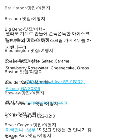
Bar Harbor-맛집/여행지
Baraboo-맛집/여행지
Big Bend-맛집/여행지
젤라또 기계로 만들어 쫀득쫀득한 아이스크
Bloomfield-맛집/여행지
림! 미국의 베스트 아이스크림 가게 4위를 차
지했다구?! 
Bloomington-맛집/여행지
Boone-맛집/여행지
인기메뉴: Original Salted Caramel, 
Strawberry Rosewater, Cheesecake, Oreos
Boston-맛집/여행지
주        소:
749 Moreland Ave SE # B102, 
Boulder City-맛집/여행지
Atlanta, GA 30316
Brawley-맛집/여행지
웹사이트: 
morellisicecream.com 
Bretton Woods-맛집/여행지
Bronx-맛집/여행지
연  락  처: (404) 622-0210
Bryce Canyon-맛집/여행지
미국언니 - 남부
 "재밌고 맛있는 건 언니가 찾
Buena Park-맛집/여행지
아줄게"