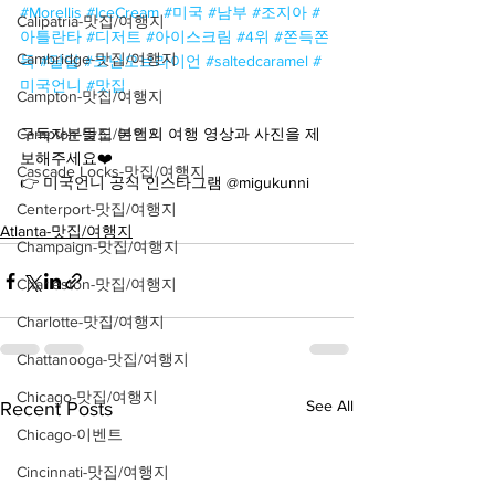
#Morellis
#IceCream
#미국
#남부
#조지아
#
Calipatria-맛집/여행지
아틀란타
#디저트
#아이스크림
#4위
#쫀득쫀
Cambridge-맛집/여행지
득
#달달
#코난오브라이언
#saltedcaramel
#
미국언니
#맛집
Campton-맛집/여행지
Campton-맛집/여행지
구독자분들도 본인의 여행 영상과 사진을 제
보해주세요❤️
Cascade Locks-맛집/여행지
👉 미국언니 공식 인스타그램 @migukunni
Centerport-맛집/여행지
Atlanta-맛집/여행지
Champaign-맛집/여행지
Charleston-맛집/여행지
Charlotte-맛집/여행지
Chattanooga-맛집/여행지
Chicago-맛집/여행지
See All
Recent Posts
Chicago-이벤트
Cincinnati-맛집/여행지