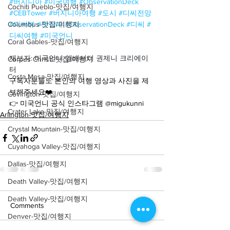
#버지니아
#미국여행
#ObservationDeck
Cochiti Pueblo-맛집/여행지
#CEBTower
#버지니아여행
#도시
#디씨전망
Columbus-맛집/여행지
#디씨뷰
#전망대
#ObservationDeck
#디씨
#
디씨여행
#미국언니
Coral Gables-맛집/여행지
제보자: 미국언니 앰배서더 권제니 크리에이
Corpus Christi-맛집/여행지
터
Costa Mesa-맛집/여행지
구독자분들도 본인의 여행 영상과 사진을 제
보해주세요❤️
Covington-맛집/여행지
👉 미국언니 공식 인스타그램 @migukunni
Crater Lake-맛집/여행지
Arlington-맛집/여행지
Crystal Mountain-맛집/여행지
Cuyahoga Valley-맛집/여행지
Dallas-맛집/여행지
Death Valley-맛집/여행지
Death Valley-맛집/여행지
Comments
Denver-맛집/여행지