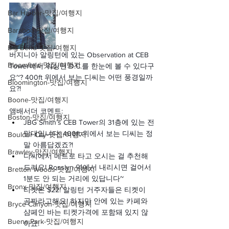
Bar Harbor-맛집/여행지
Baraboo-맛집/여행지
Big Bend-맛집/여행지
버지니아 알링턴에 있는 Observation at CEB 
Bloomfield-맛집/여행지
Tower에서 워싱턴 D.C.를 한눈에 볼 수 있다구
요~? 400ft 위에서 보는 디씨는 어떤 풍경일까
Bloomington-맛집/여행지
요?!
Boone-맛집/여행지
앰배서더 코멘트:
Boston-맛집/여행지
JBG Smith’s CEB Tower의 31층에 있는 전
망대입니다! 400ft 위에서 보는 디씨는 정
Boulder City-맛집/여행지
말 아름답겠죠?!
Brawley-맛집/여행지
디씨에서 메트로 타고 오시는 걸 추천해 
드려요! Rosslyn 역에서 내리시면 걸어서 
Bretton Woods-맛집/여행지
1분도 안 되는 거리에 있답니다~
Bronx-맛집/여행지
티켓은 $22! 알링턴 거주자들은 티켓이 
공짜라고해요! 하지만 안에 있는 카페와 
Bryce Canyon-맛집/여행지
샴페인 바는 티켓가격에 포함돼 있지 않
Buena Park-맛집/여행지
아요!