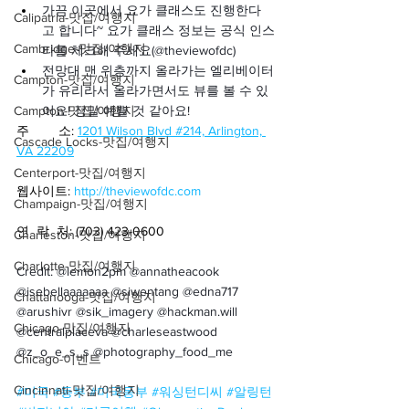
가끔 이곳에서 요가 클래스도 진행한다
Calipatria-맛집/여행지
고 합니다~ 요가 클래스 정보는 공식 인스
Cambridge-맛집/여행지
타를 체크해 주세요(@theviewofdc)
전망대 맨 위층까지 올라가는 엘리베이터
Campton-맛집/여행지
가 유리라서 올라가면서도 뷰를 볼 수 있
Campton-맛집/여행지
어요! 정말 예쁠 것 같아요!
주        소: 
1201 Wilson Blvd #214, Arlington, 
Cascade Locks-맛집/여행지
VA 22209
Centerport-맛집/여행지
웹사이트:
http://theviewofdc.com
Champaign-맛집/여행지
연  락  처: (703) 423-0600
Charleston-맛집/여행지
Charlotte-맛집/여행지
Credit: @lemon2pm @annatheacook 
@isebellaaaaaaa @siwentang @edna717 
Chattanooga-맛집/여행지
@arushivr @sik_imagery @hackman.will 
Chicago-맛집/여행지
@centralplaceva @charleseastwood 
@z_o_e_s_s @photography_food_me
Chicago-이벤트
Cincinnati-맛집/여행지
#미국
#동부
#미국동부
#워싱턴디씨
#알링턴