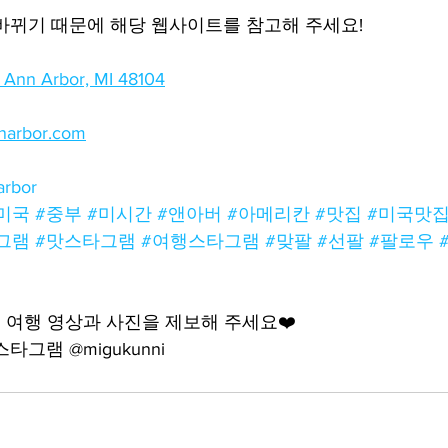
바뀌기 때문에 해당 웹사이트를 참고해 주세요!
t, Ann Arbor, MI 48104
narbor.com
arbor
미국
#중부
#미시간
#앤아버
#아메리칸
#맛집
#미국맛
그램
#맛스타그램
#여행스타그램
#맞팔
#선팔
#팔로우
여행 영상과 사진을 제보해 주세요❤️
그램 @migukunni