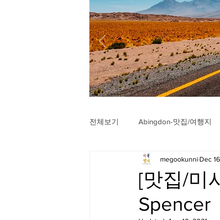
전체보기
Abingdon-맛집/여행지
megookunni
Dec 16
Arlington-맛집/여행지
Arli
[맛집/미시
Spencer
Badlands-맛집/여행지
Balt