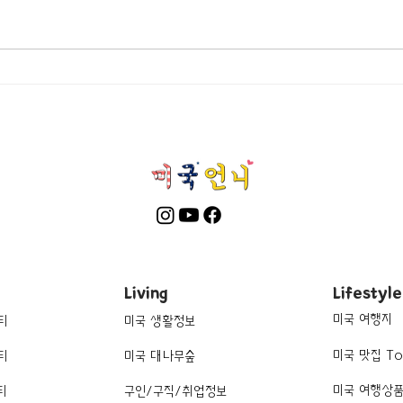
[여행지/미시간 Ann Arbor/포
[여행
토스팟] Graffiti Alley
학교] 
Living
Lifestyle
미국 여행지
티
미국 생활정보
미국 맛집 To
티
미국 대나무숲
미국 여행상
티
구인/구직/취업정보