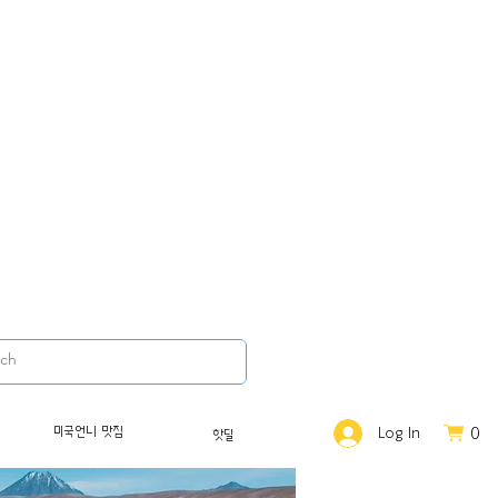
0
미국언니 맛집
Log In
핫딜