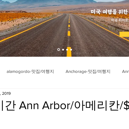
미국 여행을 위한
​미국 라이프
alamogordo-맛집/여행지
Anchorage-맛집/여행지
An
, 2019
ngton-맛집/여행지
Asheville-맛집/여행지
Atlanta-맛집/여행
간 Ann Arbor/아메리칸/$$
imore-맛집/여행지
Bar Harbor-맛집/여행지
Baraboo-맛집