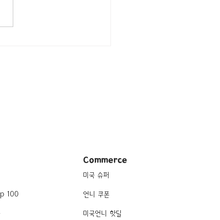
지/미시간 Ann Arbor/대
University of Michigan
Commerce
미국 슈퍼
p 100
언니 쿠폰
품
미국언니 핫딜