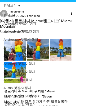
전체보기
migukunni
전체보기
Oct 21, 2022
1 min read
[여행지/플로리다 Miami/랜드마크] Miami
Abingdon-맛집/여행지
Mountain
Updated:
Nov 2, 2022
alamogordo-맛집/여행지
Anchorage-맛집/여행지
Ann Arbor-맛집/여행지
Arlington-맛집/여행지
Arlington-맛집/여행지
Asheville-맛집/여행지
Atlanta-맛집/여행지
Austin-맛집/여행지
플로리다주 Miami에 위치한 “Miami 
Badlands-맛집/여행지
Mountain”은 네바다 주의 "Seven 
Mountains"와 같은 작가가 만든 알록달록한 
Baltimore-맛집/여행지