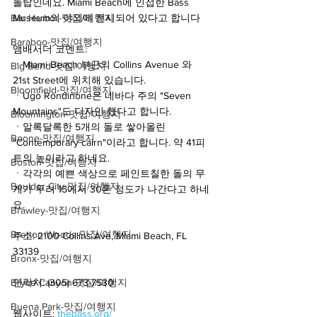
돌탑인데요. Miami Beach에 인접한 Bass 
Bar Harbor-맛집/여행지
Museum의 야외에 전시되어 있다고 합니다 
Baraboo-맛집/여행지
앰배서더 코멘트:
ㆍMiami Beach 부근의 Collins Avenue 와 
Big Bend-맛집/여행지
21st Street에 위치해 있습니다.
Bloomfield-맛집/여행지
ㆍUgo Rondinone은 네바다 주의 "Seven 
Mountains"도 디자인 했다고 합니다.
Bloomington-맛집/여행지
ㆍ알록달록한 5개의 돌로 쌓아올린 
Boone-맛집/여행지
"Contemporary cairn"이라고 합니다. 약 41피
트의 높이라고 하네요.
Boston-맛집/여행지
ㆍ각각의 예쁜 색상으로 페인트칠한 돌의 무
Boulder City-맛집/여행지
게가 무려 15에서 30톤 정도가 나간다고 하네
요.
Brawley-맛집/여행지
Bretton Woods-맛집/여행지
주소: 2100 Collins Ave, Miami Beach, FL 
33139
Bronx-맛집/여행지
Bryce Canyon-맛집/여행지
연락처: (305) 673-7530
Buena Park-맛집/여행지
웹사이트: 
thebass.org/