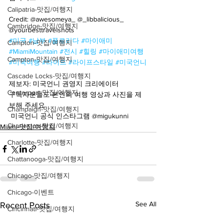
Calipatria-맛집/여행지
Credit: @awesomeya_ @_libbalicious_ 
Cambridge-맛집/여행지
@yourbesttravelshots
#미국
#남부
#플로리다
#마이애미
Campton-맛집/여행지
#MiamiMountain
#전시
#힐링
#마이애미여행
Campton-맛집/여행지
#미국여행
#라이프
#라이프스타일
#미국언니
Cascade Locks-맛집/여행지
제보자: 미국언니 권영지 크리에이터
Centerport-맛집/여행지
구독자분들도 본인의 여행 영상과 사진을 제
보해 주세요
Champaign-맛집/여행지
 미국언니 공식 인스타그램 @migukunni
Charleston-맛집/여행지
Miami-맛집/여행지
Charlotte-맛집/여행지
Chattanooga-맛집/여행지
Chicago-맛집/여행지
Chicago-이벤트
See All
Recent Posts
Cincinnati-맛집/여행지