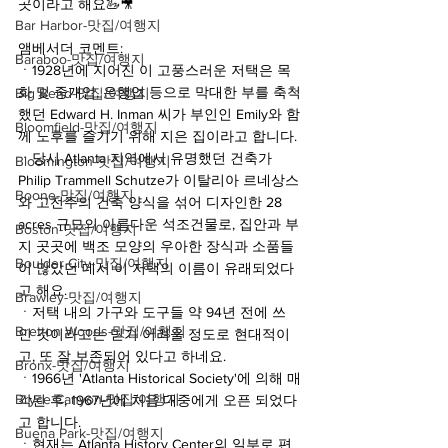
곳이라고 해요🦢🎥
Bar Harbor-맛집/여행지
앰베서더 코멘트:
Baraboo-맛집/여행지
ㆍ1928년에 지어진 이 고풍스러운 저택은 목
화 및 중개업, 은행업 등으로 막대한 부를 축척
Big Bend-맛집/여행지
했던 Edward H. Inman 씨가 부인인 Emily와 함
Bloomfield-맛집/여행지
께 노후를 즐기기 위해 지은 집이라고 합니다.
ㆍ당시 Atlanta 지역에서 유명했던 건축가 
Bloomington-맛집/여행지
Philip Trammell Schutze가 이탈리아 르네상스
Boone-맛집/여행지
와 고전주의 건축 양식을 섞어 디자인한 28 
acres 규모의 아름다운 석조건물로, 집안과 부
Boston-맛집/여행지
지 곳곳에 백조 모양의 우아한 장식과 소품들
Boulder City-맛집/여행지
이 많았던 데서 이 저택의 이름이 유래되었다
고 해요.
Brawley-맛집/여행지
ㆍ저택 내의 가구와 도구들 약 94년 전에 쓰
Bretton Woods-맛집/여행지
인 것이라고는 믿기 어려울 정도로 현대적이
고, 또 잘 보존되어 있다고 하네요.
Bronx-맛집/여행지
ㆍ1966년 'Atlanta Historical Society'에 의해 매
Bryce Canyon-맛집/여행지
각된 후, 1967년에 처음 대중에게 오픈 되었다
고 합니다.
Buena Park-맛집/여행지
ㆍ현재는 Atlanta History Center의 일부로 편