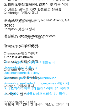
입되어 있는데요. 특히, 결혼식 및 각종 야외 
Calipatria-맛집/여행지
이벤트의 베뉴로 자주 활용되고 있어요.
Cambridge-맛집/여행지
주소: 130 W Paces Ferry Rd NW, Atlanta, GA 
Campton-맛집/여행지
30305
Campton-맛집/여행지
웹사이트: atlantahistorycenter.com
Cascade Locks-맛집/여행지
Centerport-맛집/여행지
연락처: (404) 814-4000
Champaign-맛집/여행지
Credit: @kiminhwaa
Charleston-맛집/여행지
#미국
#남부
#조지아주
#애틀란타
#georgiastate
#atlanta
Charlotte-맛집/여행지
#atlantahistoricalsociety
Chattanooga-맛집/여행지
#atlantahistoricalsocietyswanhouse
#swanhouseatlanta
#hungergames
#헝거게
Chicago-맛집/여행지
임
#조지아주여행
#애틀란타여행
#미국여행
#미국라이프
#미국라이프스타일
#미국언니
Chicago-이벤트
Cincinnati-맛집/여행지
제보자: 미국언니 앰배서더 이소난 크레이터