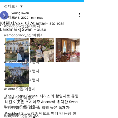
전체보기
young kwon
전체보기
Mar 5, 2022
1 min read
[여행지/조지아 Atlanta/Historical
Abingdon-맛집/여행지
Landmark] Swan House
alamogordo-맛집/여행지
Anchorage-맛집/여행지
Ann Arbor-맛집/여행지
Arlington-맛집/여행지
Arlington-맛집/여행지
Asheville-맛집/여행지
Atlanta-맛집/여행지
'The Hunger Games' 시리즈의 촬영지로 유명
Austin-맛집/여행지
해진 이곳은 조지아주 Atlanta에 위치한 Swan 
Badlands-맛집/여행지
House랍니다! 영화 속 악명 높은 독재자, 
President Snow의 저택으로 여러 번 등장 한 
Baltimore-맛집/여행지