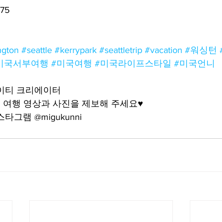
075
ngton
#seattle
#kerrypark
#seattletrip
#vacation
#워싱턴
미국서부여행
#미국여행
#미국라이프스타일
#미국언니
케이티 크리에이터
여행 영상과 사진을 제보해 주세요♥️
그램 @migukunni