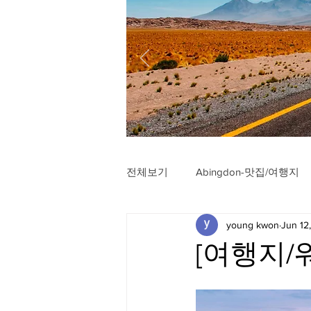
전체보기
Abingdon-맛집/여행지
young kwon
Jun 12
Arlington-맛집/여행지
Arli
[여행지/워싱
Badlands-맛집/여행지
Balt