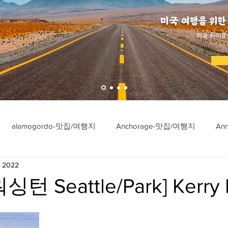
미국 여행을 위한
​미국 라이프
alamogordo-맛집/여행지
Anchorage-맛집/여행지
An
, 2022
ngton-맛집/여행지
Asheville-맛집/여행지
Atlanta-맛집/여행
턴 Seattle/Park] Kerry 
imore-맛집/여행지
Bar Harbor-맛집/여행지
Baraboo-맛집