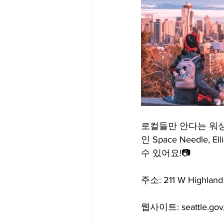
Big Bend-맛집/여행지
Bloo
Boston-맛집/여행지
Boulde
Bronx-맛집/여행지
Bryce 
로컬들만 안다는 워싱턴주
인 Space Needle, 
Cambridge-맛집/여행지
Ca
수 있어요!📷
주소: 211 W Highland 
Centerport-맛집/여행지
웹사이트: seattle.gov/p