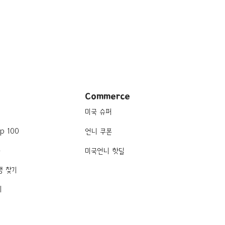
Commerce
미국 슈퍼
p 100
언니 쿠폰
품
미국언니 핫딜
행 찾기
기