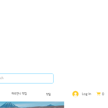
0
미국언니 맛집
Log In
핫딜