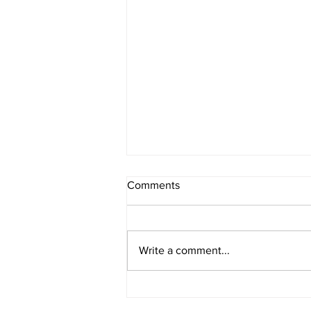
Comments
Write a comment...
[여행지/캘리포니아 Seattle/전
시] Chihuly Garden and Glass