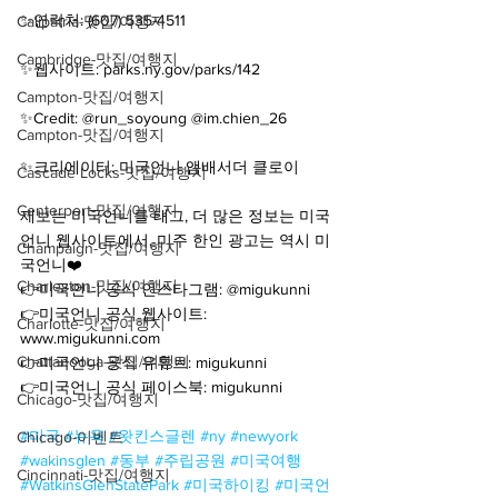
✨연락처: (607) 535-4511
Calipatria-맛집/여행지
Cambridge-맛집/여행지
✨웹사이트: parks.ny.gov/parks/142
Campton-맛집/여행지
✨Credit: @run_soyoung @im.chien_26
Campton-맛집/여행지
✨크리에이터: 미국언니 앰배서더 클로이
Cascade Locks-맛집/여행지
Centerport-맛집/여행지
제보는 미국언니를 태그, 더 많은 정보는 미국
언니 웹사이트에서, 미주 한인 광고는 역시 미
Champaign-맛집/여행지
국언니❤️
Charleston-맛집/여행지
👉미국언니 공식 인스타그램: @migukunni
👉미국언니 공식 웹사이트: 
Charlotte-맛집/여행지
www.migukunni.com
Chattanooga-맛집/여행지
👉미국언니 공식 유튜브: migukunni
👉미국언니 공식 페이스북: migukunni
Chicago-맛집/여행지
#미국
#뉴욕
#왓킨스글렌
#ny
#newyork
Chicago-이벤트
#wakinsglen
#동부
#주립공원
#미국여행
Cincinnati-맛집/여행지
#WatkinsGlenStatePark
#미국하이킹
#미국언