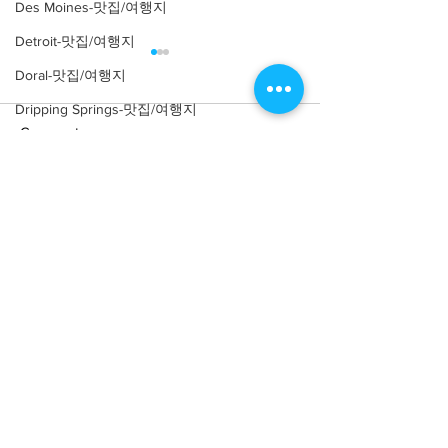
Des Moines-맛집/여행지
Detroit-맛집/여행지
Doral-맛집/여행지
Dripping Springs-맛집/여행지
Comments
Dry Tortugas-맛집/여행지
Edgewater-맛집/여행지
Write a comment...
El Paso-맛집/여행지
[여행지/캘리포니아
[카페/뉴욕 Soh
Ruby's Cafe
Victoria Beach/건축물]
Empire-맛집/여행지
Pirate Tower
Essex-맛집/여행지
Eureka Springs-맛집/여행지
everett-맛집/여행지
Forest Grove-맛집/여행지
Fort Worth-맛집/여행지
About
회사소개
광고문의
제휴문의
서포터즈