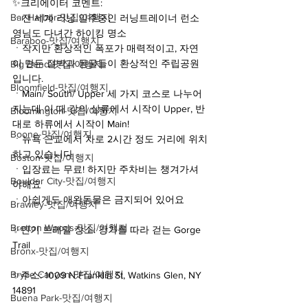
✨크리에이터 코멘트:
Bar Harbor-맛집/여행지
ㆍ전 세계 러닝 일주중인 러닝트레이너 런소
영님도 다녀간 하이킹 명소
Baraboo-맛집/여행지
ㆍ작지만 환상적인 폭포가 매력적이고, 자연
이 만든 절벽과 동굴들이 환상적인 주립공원
Big Bend-맛집/여행지
입니다.
Bloomfield-맛집/여행지
ㆍMain/ South/ Upper 세 가지 코스로 나누어
지는데 이 때 강의 상류에서 시작이 Upper, 반
Bloomington-맛집/여행지
대로 하류에서 시작이 Main!
Boone-맛집/여행지
ㆍ뉴욕 근교에서 차로 2시간 정도 거리에 위치
하고 있습니다
Boston-맛집/여행지
ㆍ입장료는 무료! 하지만 주차비는 챙겨가셔
Boulder City-맛집/여행지
야해요
ㆍ아쉽게도 애완동물은 금지되어 있어요
Brawley-맛집/여행지
Bretton Woods-맛집/여행지
✨인기 트레일 장소: 강가를 따라 걷는 Gorge 
Trail
Bronx-맛집/여행지
Bryce Canyon-맛집/여행지
✨주소: 1009 N Franklin St, Watkins Glen, NY 
14891
Buena Park-맛집/여행지