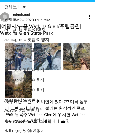
전체보기
migukunni
전체보기
Jan 26, 2023
1 min read
[여행지/뉴욕 Watkins Glen/주립공원]
Abingdon-맛집/여행지
Watkins Glen State Park
alamogordo-맛집/여행지
Anchorage-맛집/여행지
Ann Arbor-맛집/여행지
Arlington-맛집/여행지
Arlington-맛집/여행지
Asheville-맛집/여행지
Atlanta-맛집/여행지
서부에만 그랜드 캐니언이 있다고? 미국 동부
에 그랜드캐니언이라 불리는 환상적인 폭포 
Austin-맛집/여행지
뷰📸 뉴욕주 Watkins Glen에 위치한 Watkins 
Badlands-맛집/여행지
Glen State Park를 소개합니다 ⛰️💦
Baltimore-맛집/여행지