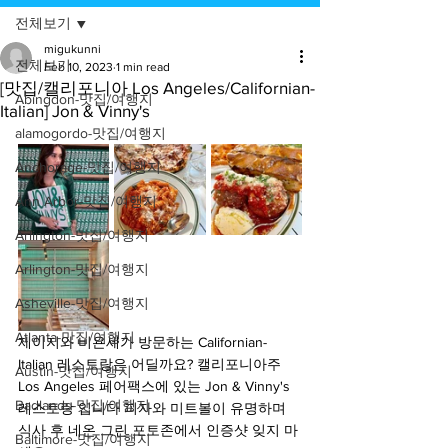
전체보기
migukunni
전체보기
Feb 10, 2023
1 min read
[맛집/캘리포니아 Los Angeles/Californian-
Abingdon-맛집/여행지
Italian] Jon & Vinny's
alamogordo-맛집/여행지
Anchorage-맛집/여행지
Ann Arbor-맛집/여행지
Arlington-맛집/여행지
Arlington-맛집/여행지
Asheville-맛집/여행지
Atlanta-맛집/여행지
제이지와 비욘세가 방문하는 Californian-
Italian 레스토랑은 어딜까요? 캘리포니아주 
Austin-맛집/여행지
Los Angeles 페어팩스에 있는 Jon & Vinny's 
Badlands-맛집/여행지
레스토랑 입니다 피자와 미트볼이 유명하며 
식사 후 네온 그린 포토존에서 인증샷 잊지 마
Baltimore-맛집/여행지