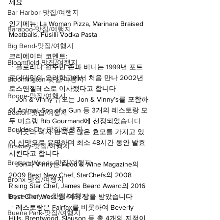
세요
Bar Harbor-맛집/여행지
인기메뉴: La Woman Pizza, Marinara Braised 
Baraboo-맛집/여행지
Meatballs, Fusilli Vodka Pasta
Big Bend-맛집/여행지
크리에이터 코멘트:
Bloomfield-맛집/여행지
ㆍ플로리다 원주민 존과 비니는 1999년 포트 
로더데일의 요리학교에서 처음 만나 2002년 
Bloomington-맛집/여행지
로스앤젤레스로 이사했다고 합니다 
Boone-맛집/여행지
ㆍJon & Vinny 듀오는 Jon & Vinny’s를 포함하
여 Animal, Son of a Gun 등 3개의 레스토랑 모
Boston-맛집/여행지
두 미슐랭 Bib Gourmand에 선정되었습니다
Boulder City-맛집/여행지
ㆍ이곳의 피자 반죽은 많은 효모를 가지고 있
어 신맛으로 유명하며 최소 48시간 동안 발효
Brawley-맛집/여행지
시킨다고 합니다 
Bretton Woods-맛집/여행지
ㆍJon과 Vinny는 Food & Wine Magazine의 
2009 Best New Chef, StarChefs의 2008 
Bronx-맛집/여행지
Rising Star Chef, James Beard Award의 2016 
Bryce Canyon-맛집/여행지
Best Chef West 등 여러 상을 받았습니다
ㆍ레스토랑은 Fairfax를 비롯하여 Beverly 
Buena Park-맛집/여행지
Hills, Brentwood, Slauson 등 총 4개의 지점이 