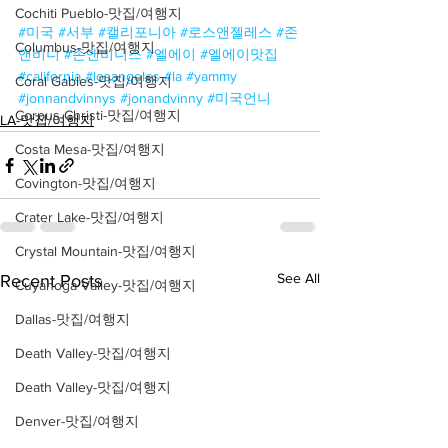
Cochiti Pueblo-맛집/여행지
#미국
#서부
#캘리포니아
#로스앤젤레스
#존
Columbus-맛집/여행지
앤비니
#존앤비니스
#엘에이
#엘에이맛집
#california
#losangeles
#la
#yammy
Coral Gables-맛집/여행지
#jonnandvinnys
#jonandvinny
#미국언니
Corpus Christi-맛집/여행지
LA-맛집/여행지
Costa Mesa-맛집/여행지
Covington-맛집/여행지
Crater Lake-맛집/여행지
Crystal Mountain-맛집/여행지
See All
Recent Posts
Cuyahoga Valley-맛집/여행지
Dallas-맛집/여행지
Death Valley-맛집/여행지
Death Valley-맛집/여행지
Denver-맛집/여행지