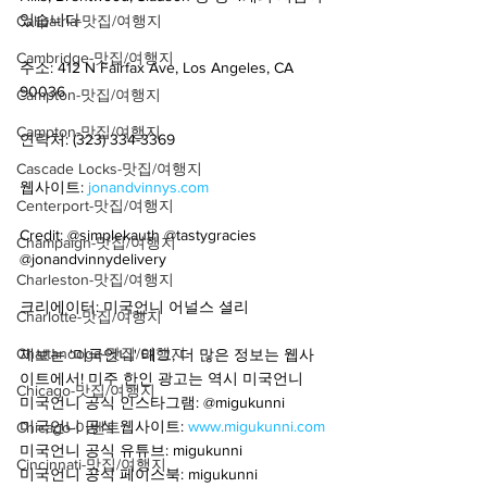
있습니다 
Calipatria-맛집/여행지
Cambridge-맛집/여행지
주소: 412 N Fairfax Ave, Los Angeles, CA 
90036
Campton-맛집/여행지
Campton-맛집/여행지
연락처: (323) 334-3369
Cascade Locks-맛집/여행지
웹사이트: 
jonandvinnys.com
Centerport-맛집/여행지
Credit: @simplekauth @tastygracies 
Champaign-맛집/여행지
@jonandvinnydelivery
Charleston-맛집/여행지
크리에이터: 미국언니 어널스 셜리
Charlotte-맛집/여행지
Chattanooga-맛집/여행지
제보는 '미국언니' 태그, 더 많은 정보는 웹사
이트에서! 미주 한인 광고는 역시 미국언니
Chicago-맛집/여행지
미국언니 공식 인스타그램: @migukunni
미국언니 공식 웹사이트: 
www.migukunni.com
Chicago-이벤트
미국언니 공식 유튜브: migukunni
Cincinnati-맛집/여행지
미국언니 공식 페이스북: migukunni