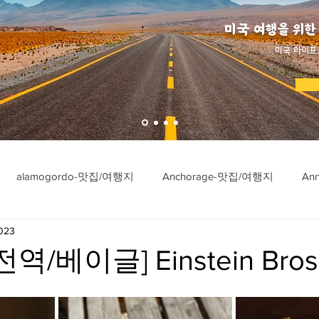
미국 여행을 위한
​미국 라이프
alamogordo-맛집/여행지
Anchorage-맛집/여행지
An
2023
ngton-맛집/여행지
Asheville-맛집/여행지
Atlanta-맛집/여행
역/베이글] Einstein Bros.
imore-맛집/여행지
Bar Harbor-맛집/여행지
Baraboo-맛집