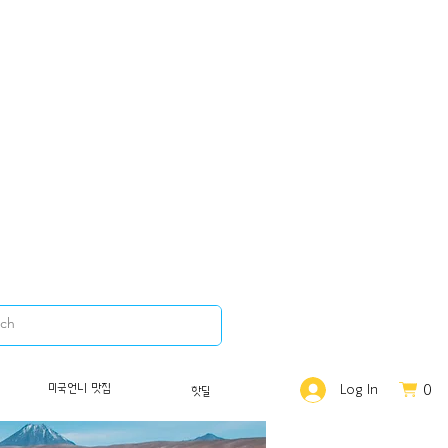
0
미국언니 맛집
Log In
핫딜