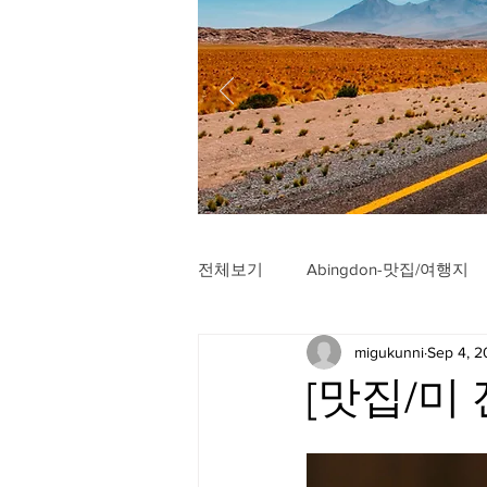
전체보기
Abingdon-맛집/여행지
migukunni
Sep 4, 
Arlington-맛집/여행지
Arli
[맛집/미 전
Badlands-맛집/여행지
Balt