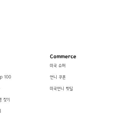
Commerce
미국 슈퍼
p 100
언니 쿠폰
품
미국언니 핫딜
행 찾기
기