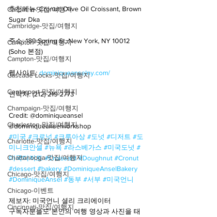
추천메뉴: Cronut, Olive Oil Croissant, Brown 
Calipatria-맛집/여행지
Sugar Dka
Cambridge-맛집/여행지
주소: 189 Spring St, New York, NY 10012 
Campton-맛집/여행지
(Soho 본점)
Campton-맛집/여행지
웹사이트: 
dominiqueanselny.com/
Cascade Locks-맛집/여행지
Centerport-맛집/여행지
연락처: (212) 219-2773
Champaign-맛집/여행지
Credit: @dominiqueansel 
Charleston-맛집/여행지
@dominiqueanselworkshop
#미국
#크로넛
#크루아상
#도넛
#디저트
#도
Charlotte-맛집/여행지
미니크안셀
#뉴욕
#라스베가스
#미국도넛
#
Chattanooga-맛집/여행지
미국디저트
#Croissant
#Doughnut
#Cronut
#dessert
#bakery
#DominiqueAnselBakery
Chicago-맛집/여행지
#DominiqueAnsel
#동부
#서부
#미국언니
Chicago-이벤트
제보자: 미국언니 셜리 크리에이터
Cincinnati-맛집/여행지
구독자분들도 본인의 여행 영상과 사진을 태