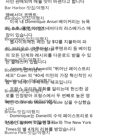
서만 판매되며 매월 맛이 바뀐다고 합니다
Bar Harbor-맛집/여행지
앰배서더 코멘트:
Baraboo-맛집/여행지
ㆍ미국 내 Dominique Ansel 베이커리는 뉴욕
의 소호, 플랫 아이언 네바다의 라스베가스 매
Big Bend-맛집/여행지
장이 있습니다  
Bloomfield-맛집/여행지
ㆍ웹사이트에는 레슨 당 $12를 지불하여 파
이, 브리오슈, 크루아상, 글루텐프리 등 베이킹
Bloomington-맛집/여행지
의 모든 단계와 레시피를 다운로드 받을 수 있
Boone-맛집/여행지
는 클래스가 있습니다 
ㆍJames Beard Award의 "뛰어난 페이스트리 
Boston-맛집/여행지
셰프" Crain 의 "40세 미만의 가장 혁신적인 사
Boulder City-맛집/여행지
람" 등 세계가 주목하는 쉐프입니다
ㆍ프랑스 요리와 문화를 알리는데 헌신한 공
Brawley-맛집/여행지
로를 인정받아 프랑스에서 두 번째로 높은 영
Bretton Woods-맛집/여행지
예인 Ordre du Mérite Agricole 상을 수상했습
니다
Bronx-맛집/여행지
ㆍDominique는 Daniel의 수석 페이스트리로 6
Bryce Canyon-맛집/여행지
년동안 일하며 미슐랭 3-star와 The New York 
Times의 별 4개의 리뷰를 받았습니다
Buena Park-맛집/여행지