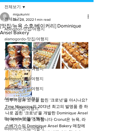
전체보기
migukunni
전체보기
Dec 28, 2022
1 min read
[맛집/뉴욕 소호/베이커리] Dominique
Abingdon-맛집/여행지
Ansel Bakery
alamogordo-맛집/여행지
Anchorage-맛집/여행지
Ann Arbor-맛집/여행지
Arlington-맛집/여행지
Arlington-맛집/여행지
Asheville-맛집/여행지
Atlanta-맛집/여행지
크루아상과 도넛을 합친 '크로넛'을 아시나요? 
Time Magazine의 2013년 최고의 발명품 중 하
Austin-맛집/여행지
나로 꼽힌 '크로넛'을 개발한 Dominique Ansel
Badlands-맛집/여행지
의 베이커리를 소개합니다 Cronut은 뉴욕, 라
스베가스의 Dominique Ansel Bakery 매장에
Baltimore-맛집/여행지