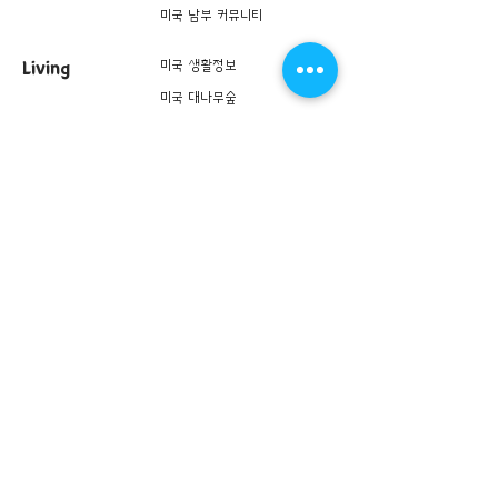
미국 남부 커뮤니티
미국 생활정보
Living
미국 대나무숲
구인/구직/취업정보
미국 행사/모임/소식
전문가 Q&A
미국 여행지
Lifestyle
미국 맛집 Top 100
미국 여행상품
미국 여행 동행 찾기
미국 여행 후기
미국 슈퍼
Commerce
언니 쿠폰
미국언니 핫딜