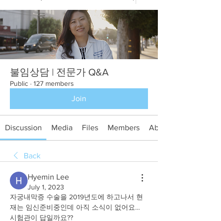
불임상담 | 전문가 Q&A
Public
·
127 members
Join
Discussion
Media
Files
Members
About
Back
Hyemin Lee
July 1, 2023
자궁내막증 수술을 2019년도에 하고나서 현
재는 임신준비중인데 아직 소식이 없어요…
시험관이 답일까요??