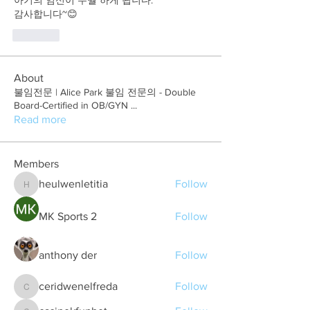
아기의 임신이 수월 하게 됩니다. 
감사합니다~😊
Like
About
불임전문 | Alice Park 불임 전문의 - Double
Board-Certified in OB/GYN
...
Read more
Members
heulwenletitia
Follow
heulwenletitia
MK Sports 2
Follow
anthony der
Follow
ceridwenelfreda
Follow
ceridwenelfreda