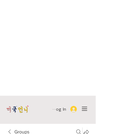
Log In
Groups