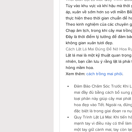
Tùy vào khu vực và khí hậu mà thời gi
áp, xuân về sớm hơn so với miền Bắc 
thực hiện theo thời gian chuẩn để h
Theo kinh nghiệm của các chuyên gia,
Chạp âm lịch, trong khi cây mai trồng
Đây là thời điểm lý tưởng để đảm b
không gian xuân tươi đẹp.
Cách Lặt Lá Mai Đúng Để Nở Hoa R
Lặt lá mai là một kỹ thuật quan trọng
nhiên, bạn cần lưu ý rằng lặt lá phả
hỏng mầm hoa.
Xem thêm: 
cách trồng mai phôi
.
Đảm Bảo Chăm Sóc Trước Khi Lặt 
mai đầy đủ bằng cách bổ sung 
loại phân này giúp cây mai phát
hoa đẹp vào Tết. Ngoài ra, đừn
đặc biệt là trong giai đoạn ra nụ
Quy Trình Lặt Lá Mai: Khi tiến h
mạnh tay vì điều này có thể là
một tay giữ cành mai, tay còn lạ