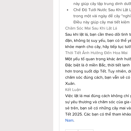
này giúp cây tập trung dinh dưỡ
Chế Độ Tưới Nước Sau Khi Lặt Lá
trong một vài ngày để cây "nghỉ 
Điều này giúp cây mai tiết kiệm 
Chăm Sóc Mai Sau Khi Lặt Lá
Sau khi lặt lá, bạn cần theo dõi tình
đặn, không bị suy yếu, bạn có thể yê
khỏe mạnh cho cây, hãy tiếp tục tướ
Thời Tiết Ảnh Hưởng Đến Hoa Mai
Một yếu tố quan trọng khác ảnh hưởng
Đặc biệt là ở miền Bắc, thời tiết lạ
hơn trong suốt dịp Tết. Tuy nhiên, dù 
chăm sóc đúng cách, bạn vẫn sẽ có 
Xuân.
Kết Luận
Việc lặt lá mai đúng cách không chỉ 
sự yêu thương và chăm sóc của gia 
sẻ trên, bạn sẽ có những cây mai và
Tết 2025. Các bạn có thể tham khảo
Nam
.