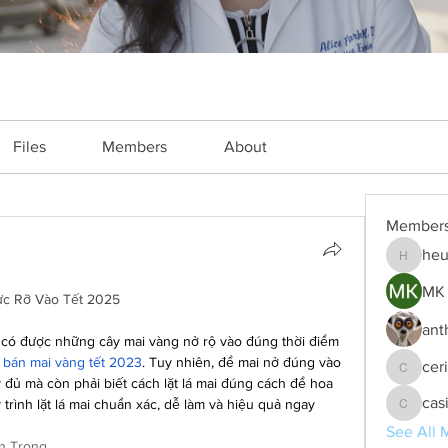
Files
Members
About
Member
heu
heulwenl
MK 
ực Rỡ Vào Tết 2025
ant
có được những cây mai vàng nở rộ vào đúng thời điểm 
 
bán mai vàng tết 2023
. Tuy nhiên, để mai nở đúng vào 
cer
ceridwe
 đủ mà còn phải biết cách lặt lá mai đúng cách để hoa 
cas
rình lặt lá mai chuẩn xác, dễ làm và hiệu quả ngay 
casinok
See All 
an Trọng