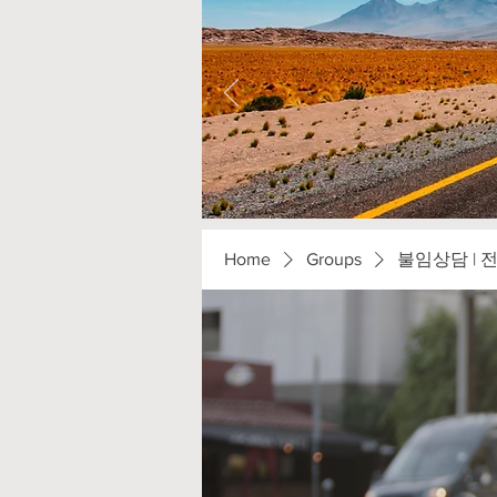
Home
Groups
불임상담 | 