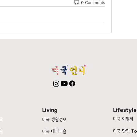
0 Comments
Living
Lifestyle
미국 여행지
티
미국 생활정보
미국 맛집 To
티
미국 대나무숲