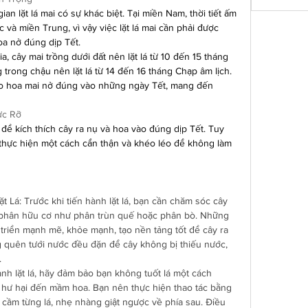
an lặt lá mai có sự khác biệt. Tại miền Nam, thời tiết ấm 
và miền Trung, vì vậy việc lặt lá mai cần phải được 
oa nở đúng dịp Tết.
 cây mai trồng dưới đất nên lặt lá từ 10 đến 15 tháng 
 trong chậu nên lặt lá từ 14 đến 16 tháng Chạp âm lịch. 
ảo hoa mai nở đúng vào những ngày Tết, mang đến 
ực Rỡ
 để kích thích cây ra nụ và hoa vào đúng dịp Tết. Tuy 
i thực hiện một cách cẩn thận và khéo léo để không làm 
Lá: Trước khi tiến hành lặt lá, bạn cần chăm sóc cây 
phân hữu cơ như phân trùn quế hoặc phân bò. Những 
 triển mạnh mẽ, khỏe mạnh, tạo nền tảng tốt để cây ra 
g quên tưới nước đều đặn để cây không bị thiếu nước, 
.
ành lặt lá, hãy đảm bảo bạn không tuốt lá một cách 
m hư hại đến mầm hoa. Bạn nên thực hiện thao tác bằng 
i cầm từng lá, nhẹ nhàng giật ngược về phía sau. Điều 