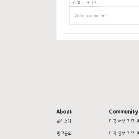
0
Write a comment...
About
Community
회사소개
미국 서부 커뮤니
광고문의
미국 중부 커뮤니