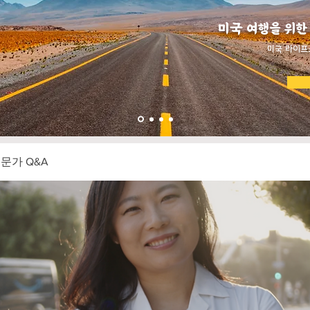
미국 여행을 위한
​미국 라이프
전문가 Q&A