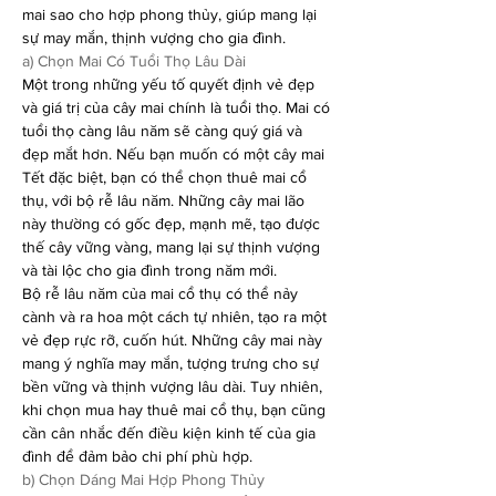
mai sao cho hợp phong thủy, giúp mang lại 
sự may mắn, thịnh vượng cho gia đình.
a) Chọn Mai Có Tuổi Thọ Lâu Dài
Một trong những yếu tố quyết định vẻ đẹp 
và giá trị của cây mai chính là tuổi thọ. Mai có 
tuổi thọ càng lâu năm sẽ càng quý giá và 
đẹp mắt hơn. Nếu bạn muốn có một cây mai 
Tết đặc biệt, bạn có thể chọn thuê mai cổ 
thụ, với bộ rễ lâu năm. Những cây mai lão 
này thường có gốc đẹp, mạnh mẽ, tạo được 
thế cây vững vàng, mang lại sự thịnh vượng 
và tài lộc cho gia đình trong năm mới.
Bộ rễ lâu năm của mai cổ thụ có thể nảy 
cành và ra hoa một cách tự nhiên, tạo ra một 
vẻ đẹp rực rỡ, cuốn hút. Những cây mai này 
mang ý nghĩa may mắn, tượng trưng cho sự 
bền vững và thịnh vượng lâu dài. Tuy nhiên, 
khi chọn mua hay thuê mai cổ thụ, bạn cũng 
cần cân nhắc đến điều kiện kinh tế của gia 
đình để đảm bảo chi phí phù hợp.
b) Chọn Dáng Mai Hợp Phong Thủy