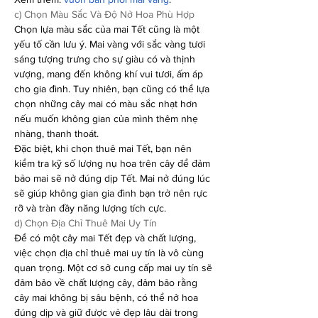
c) Chọn Màu Sắc Và Độ Nở Hoa Phù Hợp
Chọn lựa màu sắc của mai Tết cũng là một 
yếu tố cần lưu ý. Mai vàng với sắc vàng tươi 
sáng tượng trưng cho sự giàu có và thịnh 
vượng, mang đến không khí vui tươi, ấm áp 
cho gia đình. Tuy nhiên, bạn cũng có thể lựa 
chọn những cây mai có màu sắc nhạt hơn 
nếu muốn không gian của mình thêm nhẹ 
nhàng, thanh thoát.
Đặc biệt, khi chọn thuê mai Tết, bạn nên 
kiểm tra kỹ số lượng nụ hoa trên cây để đảm 
bảo mai sẽ nở đúng dịp Tết. Mai nở đúng lúc 
sẽ giúp không gian gia đình bạn trở nên rực 
rỡ và tràn đầy năng lượng tích cực.
d) Chọn Địa Chỉ Thuê Mai Uy Tín
Để có một cây mai Tết đẹp và chất lượng, 
việc chọn địa chỉ thuê mai uy tín là vô cùng 
quan trọng. Một cơ sở cung cấp mai uy tín sẽ 
đảm bảo về chất lượng cây, đảm bảo rằng 
cây mai không bị sâu bệnh, có thể nở hoa 
đúng dịp và giữ được vẻ đẹp lâu dài trong 