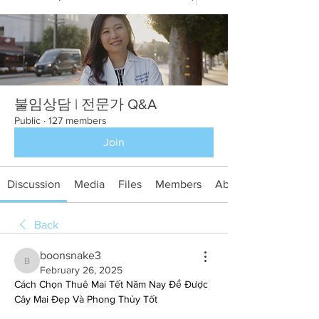
불임상담 | 전문가 Q&A
Public
·
127 members
Join
Discussion
Media
Files
Members
About
Back
boonsnake3
boonsnake3
February 26, 2025
Cách Chọn Thuê Mai Tết Năm Nay Để Được 
Cây Mai Đẹp Và Phong Thủy Tốt