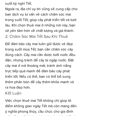
suốt kỳ nghỉ Tết.
Ngoài ra, địa chỉ uy tín cũng sẽ cung cấp cho 
bạn dịch vụ tư vấn về cách chăm sóc mai 
trong suốt Tết, giúp cây phát triển tốt và tươi 
lâu. Khi chọn thuê mai ở những nơi này, bạn 
sẽ yên tâm hơn về chất lượng và giá thành.
2. Chăm Sóc Mai Tết Sau Khi Thuê
Để đảm bảo cây mai luôn giữ được vẻ đẹp 
trong suốt mùa Tết, bạn cần chăm sóc cây 
đúng cách. Cây mai cần được tưới nước đều 
đặn, nhưng tránh để cây bị ngập nước. Đặt 
cây mai ở nơi thoáng mát, tránh ánh nắng 
trực tiếp quá mạnh để đảm bảo cây phát 
triển tốt. Nếu có thể, bạn có thể bổ sung 
thêm phân bón để cây thêm khỏe mạnh và 
ra hoa đẹp hơn.
Kết Luận
Việc chọn thuê mai Tết không chỉ giúp tô 
điểm không gian ngày Tết mà còn mang đến 
ý nghĩa phong thủy, cầu chúc cho gia đình 