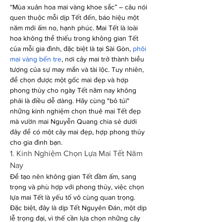
“Mùa xuân hoa mai vàng khoe sắc” – câu nói 
quen thuộc mỗi dịp Tết đến, báo hiệu một 
năm mới ấm no, hạnh phúc. Mai Tết là loài 
hoa không thể thiếu trong không gian Tết 
của mỗi gia đình, đặc biệt là tại Sài Gòn, 
phôi 
mai vàng bến tre
, nơi cây mai trở thành biểu 
tượng của sự may mắn và tài lộc. Tuy nhiên, 
để chọn được một gốc mai đẹp và hợp 
phong thủy cho ngày Tết năm nay không 
phải là điều dễ dàng. Hãy cùng "bỏ túi" 
những kinh nghiệm chọn thuê mai Tết đẹp 
mà vườn mai Nguyễn Quang chia sẻ dưới 
đây để có một cây mai đẹp, hợp phong thủy 
cho gia đình bạn.
1. Kinh Nghiệm Chọn Lựa Mai Tết Năm 
Nay
Để tạo nên không gian Tết đầm ấm, sang 
trọng và phù hợp với phong thủy, việc chọn 
lựa mai Tết là yếu tố vô cùng quan trọng. 
Đặc biệt, đây là dịp Tết Nguyên Đán, một dịp 
lễ trọng đại, vì thế cần lựa chọn những cây 