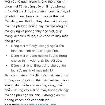
Một yếu tố quan trọng không thể thiếu khi 
chọn mai Tết là dáng cây phải hợp phong 
thủy. Mỗi gia đình, theo mệnh của gia chủ, sẽ 
có những lựa chọn khác nhau về thế mai. 
Các dáng mai thường thấy như mai thế quỳ, 
mai thế phượng hoàng hay mai thế rồng đều 
mang ý nghĩa phong thủy đặc biệt, giúp 
mang lại nhiều tài lộc, sức khỏe và may mắn 
cho gia chủ.
Dáng mai thế quỳ: Mang ý nghĩa cầu 
bình an, hạnh phúc cho gia đình.
Dáng mai phượng hoàng: Tượng trưng 
cho sự thịnh vượng, tài lộc dồi dào.
Dáng mai rồng: Biểu trưng cho quyền 
lực, sức mạnh và may mắn lớn.
Bạn cũng nên chú ý đến gốc mai, nên chọn 
những cây có gốc to, thân sần sùi, và nhánh 
khẳng khiu để tạo ra sự vững vàng, chắc 
chắn. Những cây mai như vậy không chỉ đẹp 
mà còn phù hợp với nhiều không gian, từ 
phòng khách đến các sảnh lớn.
Xem thêm: 
vườn bán phôi mai vàng
.