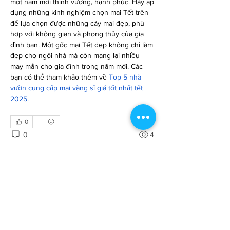
một năm mới thịnh vượng, hạnh phúc. Hãy áp 
dụng những kinh nghiệm chọn mai Tết trên 
để lựa chọn được những cây mai đẹp, phù 
hợp với không gian và phong thủy của gia 
đình bạn. Một gốc mai Tết đẹp không chỉ làm 
đẹp cho ngôi nhà mà còn mang lại nhiều 
may mắn cho gia đình trong năm mới. Các 
bạn có thể tham khảo thêm về 
Top 5 nhà 
vườn cung cấp mai vàng sỉ giá tốt nhất tết 
2025
.
0
0
4
Write a comment...
About
불임전문 | Alice Park 불임 전문의 - Double
Board-Certified in OB/GYN
...