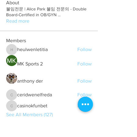
About
불임전문 | Alice Park 불임 전문의 - Double
Board-Certified in OB/GYN
...
Read more
Members
heulwenletitia
Follow
heulwenletitia
MK Sports 2
Follow
anthony der
Follow
ceridwenelfreda
Follow
ceridwenelfreda
casinokfunbet
Follow
casinokfunbet
See All Members (127)