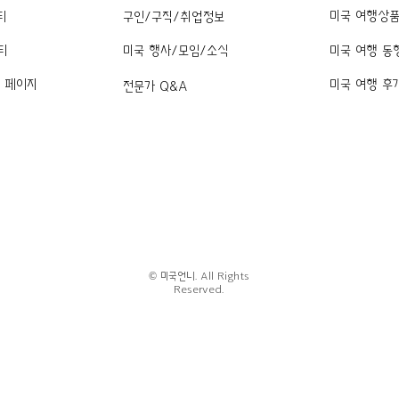
미국 여행상
티
구인/구직/취업정보
티
미국 행사/모임/소식
미국 여행 동
k 페이지
미국 여행 후
전문가 Q&A
© 미국언니. All Rights
Reserved.