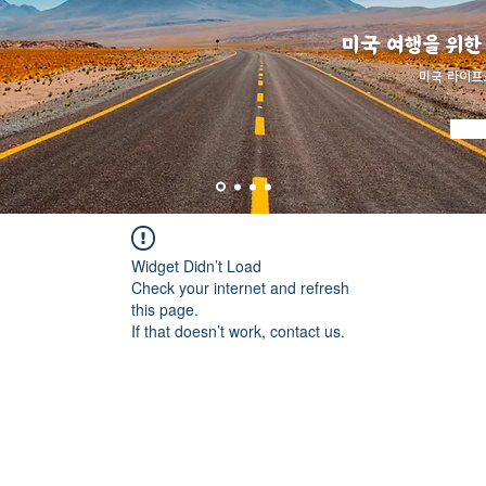
미국 여행을 위한
​미국 라이프
Widget Didn’t Load
Check your internet and refresh
this page.
If that doesn’t work, contact us.