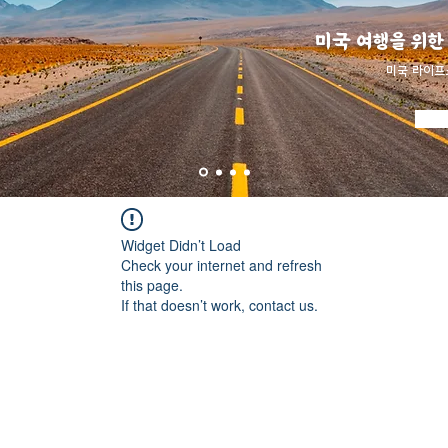
미국 여행을 위한
​미국 라이프
Widget Didn’t Load
Check your internet and refresh
this page.
If that doesn’t work, contact us.