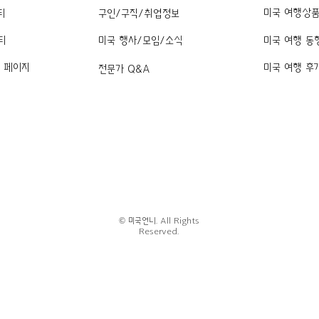
미국 여행상
티
구인/구직/취업정보
티
미국 행사/모임/소식
미국 여행 동
k 페이지
미국 여행 후
전문가 Q&A
© 미국언니. All Rights
Reserved.