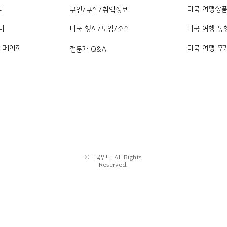
미국 여행상
티
구인/구직/취업정보
티
미국 행사/모임/소식
미국 여행 동
k 페이지
미국 여행 후
전문가 Q&A
© 미국언니. All Rights
Reserved.