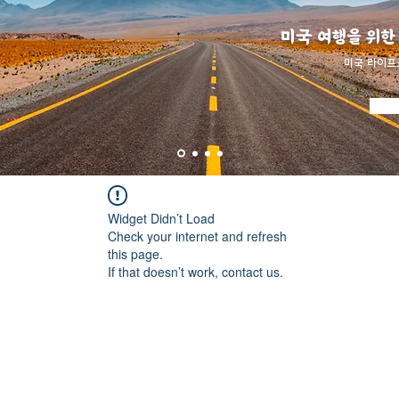
미국 여행을 위한
​미국 라이프
Widget Didn’t Load
Check your internet and refresh
this page.
If that doesn’t work, contact us.